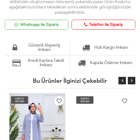
ekibimizin oluşturmasını isterseniz yukarıda yazan Ürün Kodu'nu
aşağıdaki butonlara tıkladıktan sonra ekibimizle görüştüğünüzde
paylaşabilirsiniz.
Whatsapp ile Sipariş
Telefon ile Sipariş
Güvenli Alışveriş
Hızlı Kargo İmkanı
İmkanı
Kredi Kartına Taksit
Kapıda Ödeme İmkanı
İmkanı
Bu Ürünler İlginizi Çekebilir
KARGO
KARGO
BEDAVA
BEDAVA