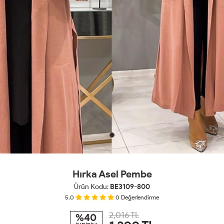
Hırka Asel Pembe
Ürün Kodu:
BE3109-800
5.0
0
Değerlendirme
2,016 TL
%40