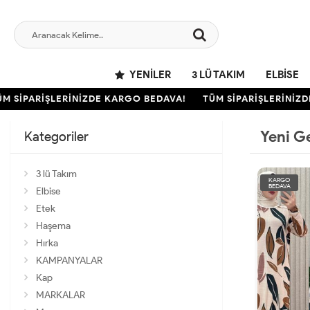
YENILER
3 LÜ TAKIM
ELBISE
İPARİŞLERİNİZDE KARGO BEDAVA!
TÜM SİPARİŞLERİNİZDE 
Yeni G
Kategoriler
3 lü Takım
KARGO
BEDAVA
Elbise
Etek
Haşema
Hırka
KAMPANYALAR
Kap
MARKALAR