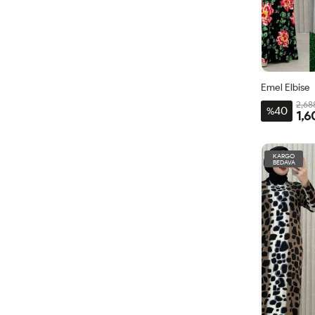
Emel Elbise
2,68
40
%
1,6
3-
BDN
KARGO
BEDAVA
56-
58