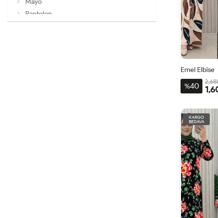
Mayo
Pantolon
Pareo
şal
Tunik
Üst Giyim
Emel Elbise
Alt Giyim
2,68
40
%
Dış Giyim
1,6
Takım
3-
Aksesuar
BDN
KARGO
BEDAVA
ŞAL
56-
58