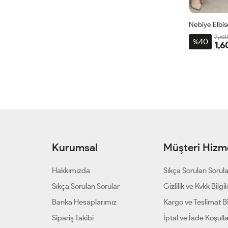
Nebiye Elbis
2,68
40
%
1,6
1BDN
44-
46-
48
Kurumsal
Müşteri Hizme
Hakkımızda
Sıkça Sorulan Sorul
Sıkça Sorulan Sorular
Gizlilik ve Kvkk Bilgil
Banka Hesaplarımız
Kargo ve Teslimat Bil
Sipariş Takibi
İptal ve İade Koşulla