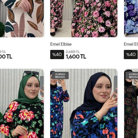
Emel Elbise
Emel El
8 TL
2,688 TL
40
40
%
%
00 TL
1,600 TL
4-
1-
2-
3-
4-
1-
2-
-
BDN-
BDN-
BDN-
BDN-
BDN-
BDN-
BDN-
KARGO
KARG
BEDAVA
BEDAV
60
44-
50-
56-
60
44-
50-
46-
52-
58
46-
52-
48
54
48
54