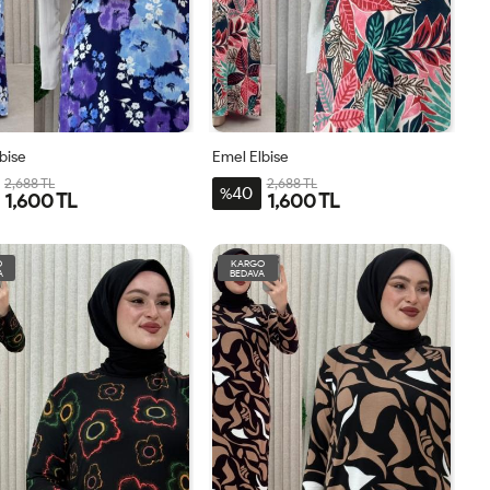
bise
Emel Elbise
2,688 TL
2,688 TL
40
%
1,600 TL
1,600 TL
3-
4-
1-
2-
3-
4-
1-
2-
BDN-
BDN-
BDN-
BDN-
BDN-
BDN-
BDN-
BDN-
O
KARGO
A
BEDAVA
56-
60
44-
50-
56-
60
44-
50-
58
46-
52-
58
46-
52-
48
54
48
54