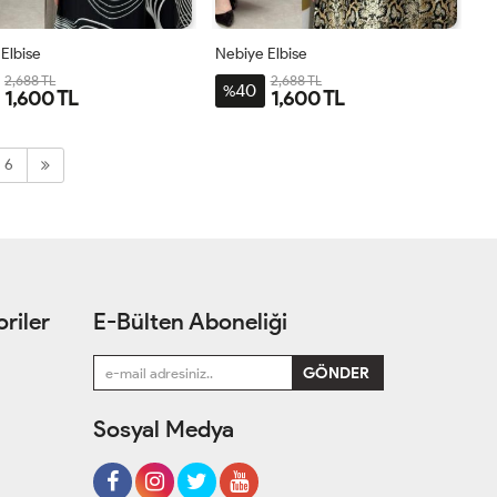
Elbise
Nebiye Elbise
2,688 TL
2,688 TL
40
%
1,600 TL
1,600 TL
1BDN-
2BDN-
3BDN-
4BDN-
1BDN-
2BDN-
3BDN-
4BDN-
44-
50-
56-
60
44-
50-
56-
60
6
46-
52-
58
46-
52-
58
48
54
48
54
riler
E-Bülten Aboneliği
Sosyal Medya