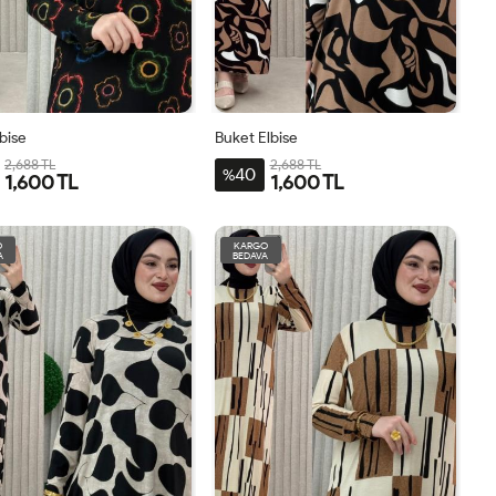
bise
Buket Elbise
2,688 TL
2,688 TL
40
%
1,600 TL
1,600 TL
3-
4-
1-
2-
1BDN-
2BDN-
3BDN-
4BDN-
BDN-
BDN-
BDN-
BDN-
44-
50-
56-
60
O
KARGO
A
BEDAVA
56-
60
44-
50-
46-
52-
58
58
46-
52-
48
54
48
54