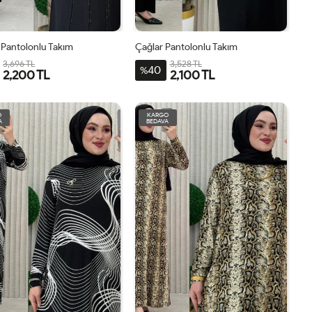
Pantolonlu Takım
Çağlar Pantolonlu Takım
3,696 TL
3,528 TL
40
%
2,200 TL
2,100 TL
2BDN-
3BDN-
1BDN-
4BDN-
1BDN-
2BDN-
3BDN-
4BDN-
48-
54-
44-
60-
44-
50-
56-
60-
O
KARGO
A
BEDAVA
50-
56-
46
62-
46-
52-
58
62
52
58
64
48
54