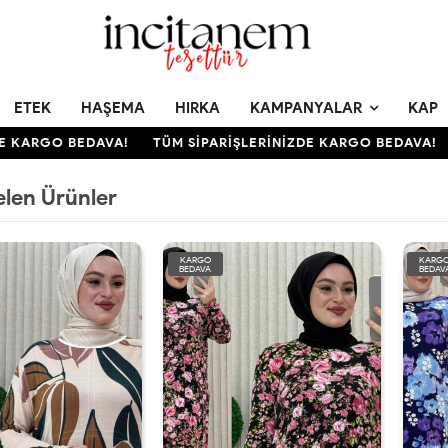
ETEK
HAŞEMA
HIRKA
KAMPANYALAR
KAP
KARGO BEDAVA!
TÜM SİPARİŞLERİNİZDE KARGO BEDAVA!
T
elen Ürünler
KARGO
KARG
BEDAVA
BEDAV