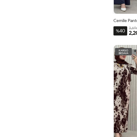
Cemile Pant
3,69
40
%
2,2
2BD
48-
KARGO
BEDAVA
50-
52