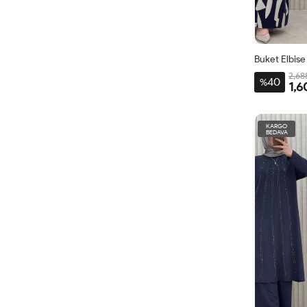
Buket Elbise
2,68
40
%
1,6
1BDN
44-
KARGO
BEDAVA
46-
48