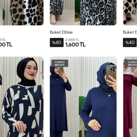
Buket Elbise
Buket E
8 TL
2,688 TL
40
40
%
%
00 TL
1,600 TL
-
2BDN-
3BDN-
4BDN-
1BDN-
2BDN-
3BDN-
4BDN-
50-
56-
60
44-
50-
56-
60
KARGO
KARG
BEDAVA
BEDAV
52-
58
46-
52-
58
54
48
54