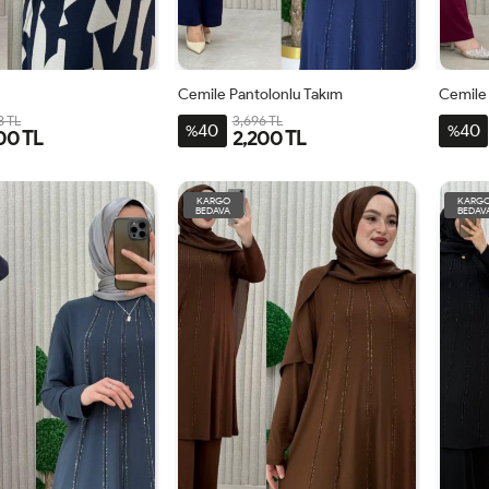
Cemile Pantolonlu Takım
Cemile 
8 TL
3,696 TL
40
40
%
%
00 TL
2,200 TL
-
2BDN-
3BDN-
4BDN-
2BDN-
3BDN-
1BDN-
4BDN-
50-
56-
60
48-
54-
44-
60-
KARGO
KARG
BEDAVA
BEDAV
52-
58
50-
56-
46
62-
54
52
58
64