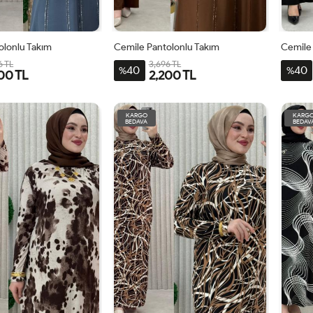
olonlu Takım
Cemile Pantolonlu Takım
Cemile 
6 TL
3,696 TL
40
40
%
%
00 TL
2,200 TL
N-
3BDN-
1BDN-
4BDN-
2BDN-
3BDN-
1BDN-
4BDN-
54-
44-
60-
48-
54-
44-
60-
KARGO
KARG
BEDAVA
BEDAV
56-
46
62-
50-
56-
46
62-
58
64
52
58
64