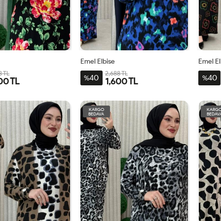
Emel Elbise
Emel El
8 TL
2,688 TL
40
40
%
%
00 TL
1,600 TL
4-
1-
2-
3-
4-
1-
2-
-
BDN-
BDN-
BDN-
BDN-
BDN-
BDN-
BDN-
KARGO
KARG
BEDAVA
BEDAV
60
44-
50-
56-
60
44-
50-
46-
52-
58
46-
52-
48
54
48
54