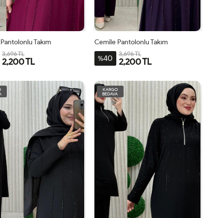
Pantolonlu Takım
Cemile Pantolonlu Takım
3,696 TL
3,696 TL
40
%
2,200 TL
2,200 TL
2BDN-
3BDN-
1BDN-
4BDN-
2BDN-
3BDN-
1BDN-
4BDN-
48-
54-
44-
60-
48-
54-
44-
60-
O
KARGO
A
BEDAVA
50-
56-
46
62-
50-
56-
46
62-
52
58
64
52
58
64