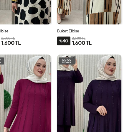
lbise
Buket Elbise
2,688 TL
2,688 TL
40
%
1,600 TL
1,600 TL
1BDN-
2BDN-
3BDN-
4BDN-
1BDN-
2BDN-
3BDN-
4BDN-
44-
50-
56-
60
44-
50-
56-
60
O
KARGO
A
BEDAVA
46-
52-
58
46-
52-
58
48
54
48
54