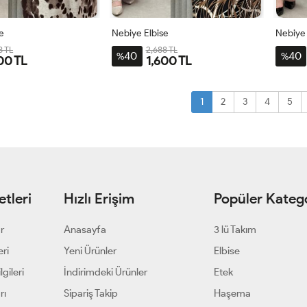
e
Nebiye Elbise
Nebiye 
8 TL
2,688 TL
40
40
%
%
00 TL
1,600 TL
-
2BDN-
3BDN-
4BDN-
1BDN-
2BDN-
3BDN-
4BDN-
50-
56-
60
44-
50-
56-
60
1
2
3
4
5
52-
58
46-
52-
58
54
48
54
tleri
Hızlı Erişim
Popüler Katego
ar
Anasayfa
3 lü Takım
eri
Yeni Ürünler
Elbise
gileri
İndirimdeki Ürünler
Etek
rı
Sipariş Takip
Haşema