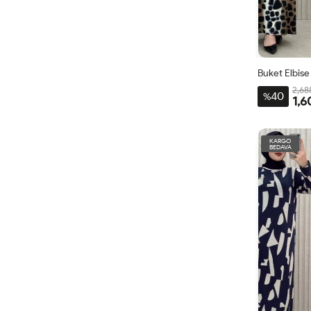
Buket Elbise
2,68
40
%
1,6
1BDN
44-
KARGO
BEDAVA
46-
48