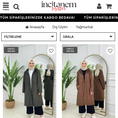
menü
TÜM SİPARİŞLERİNİZDE KARGO BEDAVA!
TÜM SİPARİŞLERİN
Anasayfa
Dış Giyim
Yağmurluk
FILTRELEME
SIRALA
KARGO
KARGO
BEDAVA
BEDAVA