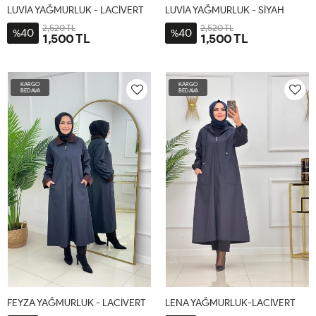
LUVİA YAĞMURLUK - LACİVERT
LUVİA YAĞMURLUK - SİYAH
2,520 TL
2,520 TL
40
40
%
%
1,500 TL
1,500 TL
2-
3-
4-
1-
2-
3-
4-
1-
44-
48-
52-
38-
44-
48-
52-
38-
KARGO
KARGO
46
50
54
40-
46
50
54
40-
BEDAVA
BEDAVA
42
42
FEYZA YAĞMURLUK - LACİVERT
LENA YAĞMURLUK-LACİVERT