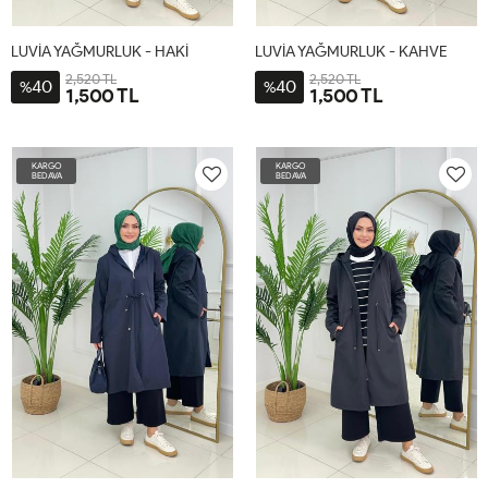
LUVİA YAĞMURLUK - HAKİ
LUVİA YAĞMURLUK - KAHVE
2,520 TL
2,520 TL
40
40
%
%
1,500 TL
1,500 TL
2-
3-
4-
1-
2-
3-
4-
1-
44-
48-
52-
38-
44-
48-
52-
38-
KARGO
KARGO
46
50
54
40-
46
50
54
40-
BEDAVA
BEDAVA
42
42