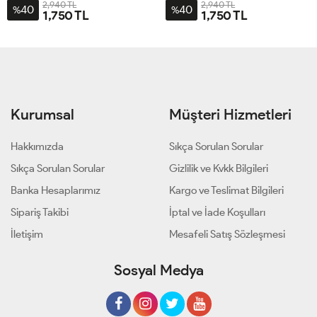
2,940 TL
2,940 TL
40
40
%
%
1,750 TL
1,750 TL
42
44
46
48
42
44
46
48
50
52
Kurumsal
Müşteri Hizmetleri
Hakkımızda
Sıkça Sorulan Sorular
Sıkça Sorulan Sorular
Gizlilik ve Kvkk Bilgileri
Banka Hesaplarımız
Kargo ve Teslimat Bilgileri
Sipariş Takibi
İptal ve İade Koşulları
İletişim
Mesafeli Satış Sözleşmesi
Sosyal Medya