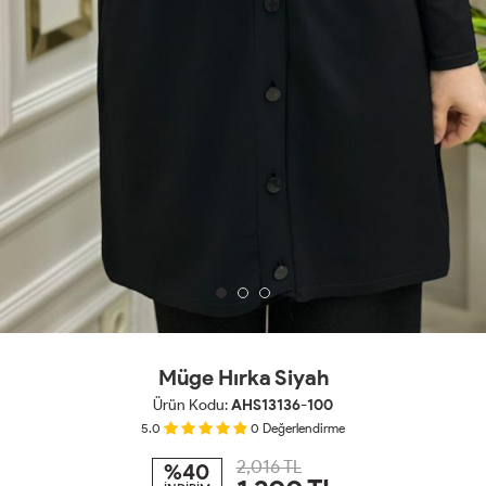
Müge Hırka Siyah
Ürün Kodu:
AHS13136-100
5.0
0
Değerlendirme
2,016 TL
%40