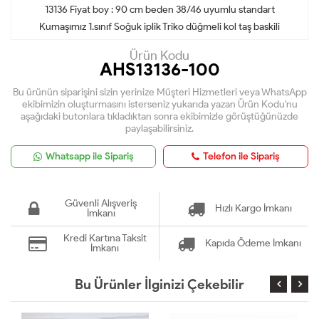
13136 Fiyat boy : 90 cm beden 38/46 uyumlu standart
Kumaşımız 1.sınıf Soğuk iplik Triko düğmeli kol taş baskili
Ürün Kodu
AHS13136-100
Bu ürünün siparişini sizin yerinize Müşteri Hizmetleri veya WhatsApp
ekibimizin oluşturmasını isterseniz yukarıda yazan Ürün Kodu'nu
aşağıdaki butonlara tıkladıktan sonra ekibimizle görüştüğünüzde
paylaşabilirsiniz.
Whatsapp ile Sipariş
Telefon ile Sipariş
Güvenli Alışveriş
Hızlı Kargo İmkanı
İmkanı
Kredi Kartına Taksit
Kapıda Ödeme İmkanı
İmkanı
Bu Ürünler İlginizi Çekebilir