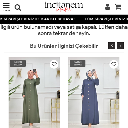
menü
 SİPARİŞLERİNİZDE KARGO BEDAVA!
TÜM SİPARİŞLERİNİZ
İlgili ürün bulunamadı veya satışa kapalı. Lütfen daha
sonra tekrar deneyin.
Bu Ürünler İlginizi Çekebilir
KARGO
KARGO
BEDAVA
BEDAVA