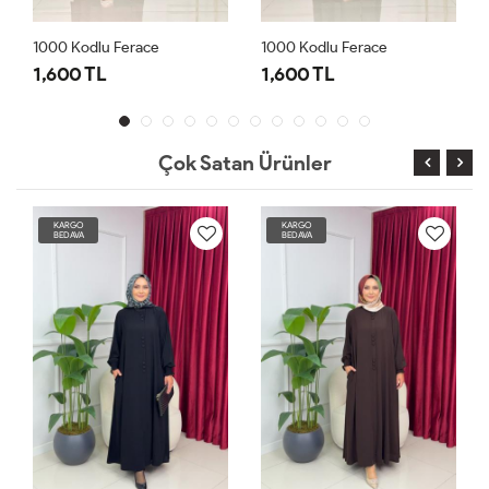
1000 Kodlu Ferace
1000 Kodlu Ferace
1
1,600 TL
1,600 TL
1
Çok Satan Ürünler
KARGO
KARGO
BEDAVA
BEDAVA