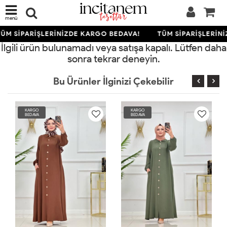
menü
ÜM SİPARİŞLERİNİZDE KARGO BEDAVA!
TÜM SİPARİŞLERİN
İlgili ürün bulunamadı veya satışa kapalı. Lütfen daha
sonra tekrar deneyin.
Bu Ürünler İlginizi Çekebilir
KARGO
KARGO
BEDAVA
BEDAVA