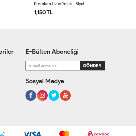
Yelek Kot Ilgaz Buz Mavisi
Re
1,600 TL
1
riler
E-Bülten Aboneliği
Sosyal Medya