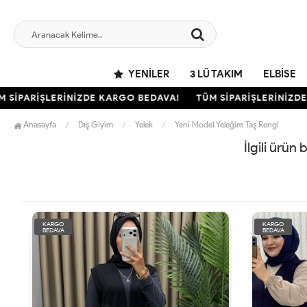
YENILER
3 LÜ TAKIM
ELBISE
SİPARİŞLERİNİZDE KARGO BEDAVA!
TÜM SİPARİŞLERİNİZDE 
Anasayfa
Dış Giyim
Yelek
Yeni Model Yeleğim Taş Rengi
İlgili ürün
KARGO
KARGO
BEDAVA
BEDAVA