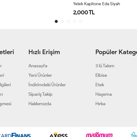
ne Eda Siyah
Premium Uzun Yelek - Siyah
1,150 TL
tleri
Hızlı Erişim
Popüler Katego
ar
Anasayfa
3 lü Takım
eri
Yeni Ürünler
Elbise
gileri
İndirimdeki Ürünler
Etek
rı
Sipariş Takip
Haşema
eşmesi
Hakkımızda
Hırka