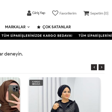
Giriş Yap
Favorilerim
Sepetim [
0
]
MARKALAR
ÇOK SATANLAR
TÜM SİPARİŞLERİNİZDE KARGO BEDAVA!
TÜM SİPARİŞLERİNİ
rar deneyin.
KARGO
BEDAVA