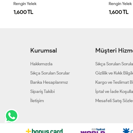
Rengin Yelek
Yelek Kapito
1,600 TL
2,000 TL
Kurumsal
Müşteri Hizme
Hakkımızda
Sıkça Sorulan Sorul
Sıkça Sorulan Sorular
Gizlilik ve Kvkk Bilgil
Banka Hesaplarımız
Kargo ve Teslimat Bil
Sipariş Takibi
İptal ve İade Koşulla
İletişim
Mesafeli Satış Sözl