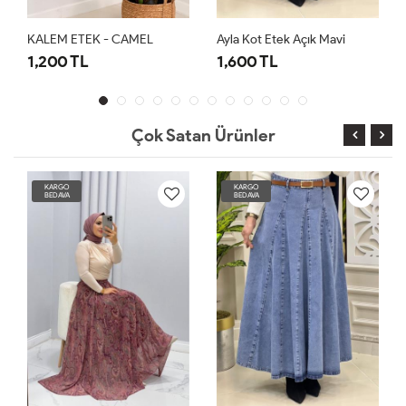
KALEM ETEK - CAMEL
Ayla Kot Etek Açık Mavi
K
1,200 TL
1,600 TL
1
Çok Satan Ürünler
KARGO
KARGO
BEDAVA
BEDAVA