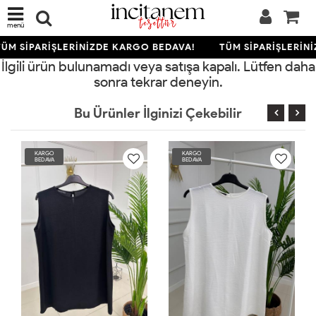
menü
ÜM SİPARİŞLERİNİZDE KARGO BEDAVA!
TÜM SİPARİŞLERİN
İlgili ürün bulunamadı veya satışa kapalı. Lütfen daha
sonra tekrar deneyin.
Bu Ürünler İlginizi Çekebilir
KARGO
KARGO
BEDAVA
BEDAVA