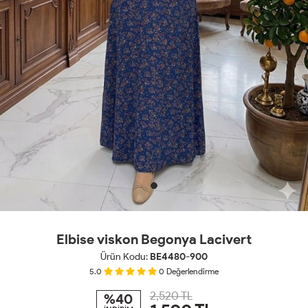
Elbise viskon Begonya Lacivert
Ürün Kodu:
BE4480-900
5.0
0
Değerlendirme
2,520 TL
%40