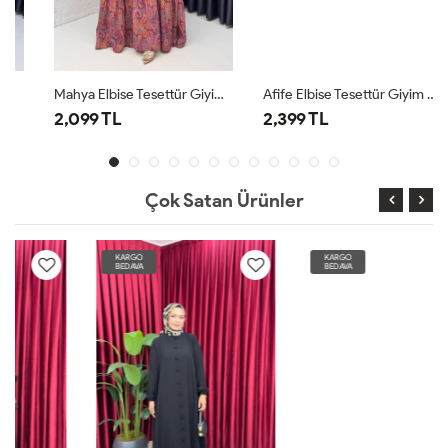
Mahya Elbise Tesettür Giyim Bordo
Afife Elbise Tesettür Giyim Lacivert
2,099 TL
2,399 TL
Çok Satan Ürünler
KARGO
KARGO
BEDAVA
BEDAVA