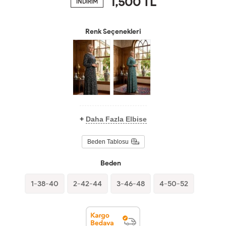
1,500
TL
İNDİRİM
Renk Seçenekleri
+
Daha Fazla Elbise
Beden Tablosu
Beden
1-38-40
2-42-44
3-46-48
4-50-52