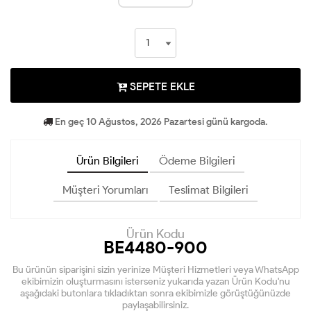
SEPETE EKLE
En geç 10 Ağustos, 2026 Pazartesi günü kargoda.
Ürün Bilgileri
Ödeme Bilgileri
Müşteri Yorumları
Teslimat Bilgileri
Ürün Kodu
BE4480-900
Bu ürünün siparişini sizin yerinize Müşteri Hizmetleri veya WhatsApp
ekibimizin oluşturmasını isterseniz yukarıda yazan Ürün Kodu'nu
aşağıdaki butonlara tıkladıktan sonra ekibimizle görüştüğünüzde
paylaşabilirsiniz.