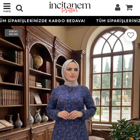
menü
M SİPARİŞLERİNİZDE KARGO BEDAVA!
TÜM SİPARİŞLERİNİ
KARGO
BEDAVA