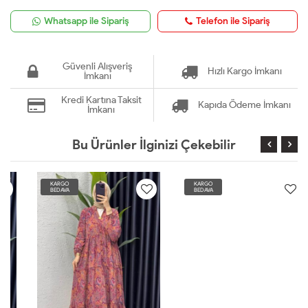
Whatsapp ile Sipariş
Telefon ile Sipariş
Güvenli Alışveriş
Hızlı Kargo İmkanı
İmkanı
Kredi Kartına Taksit
Kapıda Ödeme İmkanı
İmkanı
Bu Ürünler İlginizi Çekebilir
KARGO
KARGO
BEDAVA
BEDAVA