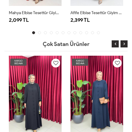
Mahya Elbise Tesettür Giyim Bordo
Afife Elbise Tesettür Giyim Lacivert
2,099 TL
2,399 TL
Çok Satan Ürünler
KARGO
KARGO
BEDAVA
BEDAVA