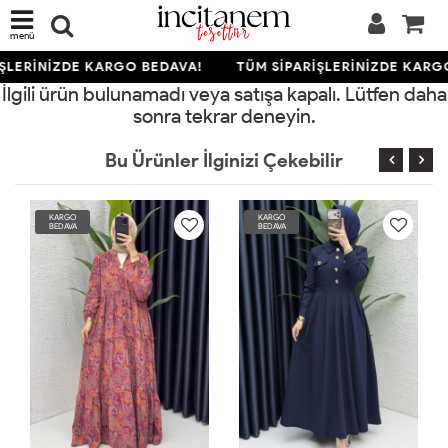
menü
ŞLERİNİZDE KARGO BEDAVA!
TÜM SİPARİŞLERİNİZDE KARG
İlgili ürün bulunamadı veya satışa kapalı. Lütfen daha
sonra tekrar deneyin.
Bu Ürünler İlginizi Çekebilir
KARGO
KARGO
BEDAVA
BEDAVA