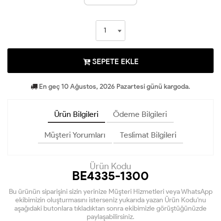
SEPETE EKLE
En geç 10 Ağustos, 2026 Pazartesi günü kargoda.
Ürün Bilgileri
Ödeme Bilgileri
Müşteri Yorumları
Teslimat Bilgileri
Ürün Kodu
BE4335-1300
Bu ürünün siparişini sizin yerinize Müşteri Hizmetleri veya WhatsApp
ekibimizin oluşturmasını isterseniz yukarıda yazan Ürün Kodu'nu
aşağıdaki butonlara tıkladıktan sonra ekibimizle görüştüğünüzde
paylaşabilirsiniz.