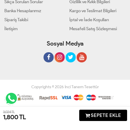
Sıkça Sorulan Sorular
Gizlilik ve Kvkk Bilgileri
Banka Hesaplarımız
Kargo ve Teslimat Bilgileri
Sipariş Takibi
İptal ve İade Koşulları
İletişim
Mesafeli Satış Sözleşmesi
Sosyal Medya
Copyrights © 2026 İnci Tanem Tesettür
Geliştir - powered by innovation
3,024 TL
SEPETE EKLE
1,800
TL
Anasayfa
Üye Girişi
Sepetim
Sipariş Takibi
İletişim