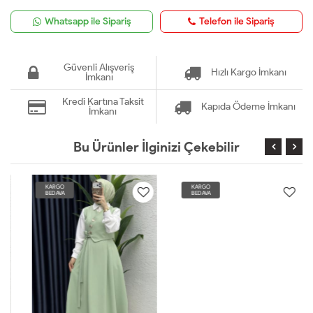
Whatsapp ile Sipariş
Telefon ile Sipariş
Güvenli Alışveriş
Hızlı Kargo İmkanı
İmkanı
Kredi Kartına Taksit
Kapıda Ödeme İmkanı
İmkanı
Bu Ürünler İlginizi Çekebilir
KARGO
KARGO
BEDAVA
BEDAVA