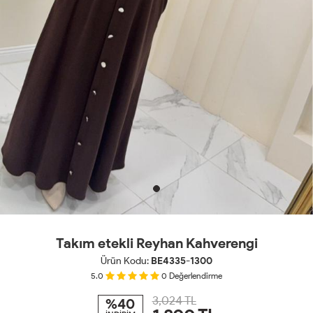
Takım etekli Reyhan Kahverengi
Ürün Kodu:
BE4335-1300
5.0
0
Değerlendirme
3,024 TL
%40