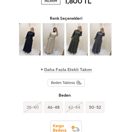
1,800
TL
İNDİRİM
Renk Seçenekleri
+
Daha Fazla Etekli Takım
Beden Tablosu
Beden
38-40
46-48
42-44
50-52