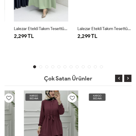
Lalezar Etekli Takım Tesettür Giyim Çağla Yeşil
Lalezar Etekli Takım Tesettür Giyim Siyah
2,299 TL
2,299 TL
Çok Satan Ürünler
KARGO
KARGO
BEDAVA
BEDAVA