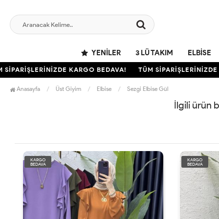
YENILER
3 LÜ TAKIM
ELBISE
İPARİŞLERİNİZDE KARGO BEDAVA!
TÜM SİPARİŞLERİNİZDE 
Anasayfa
Üst Giyim
Elbise
Sezgi Elbise Gül
İlgili ürün
KARGO
KARGO
BEDAVA
BEDAVA