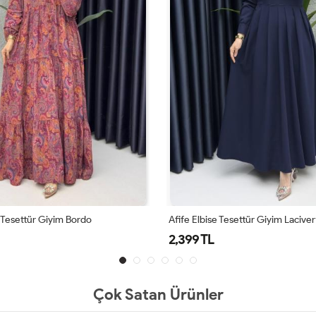
Tesettür Giyim Lacivert
Piraye Elbise Tesettür Giyim Laciv
2,399 TL
Çok Satan Ürünler