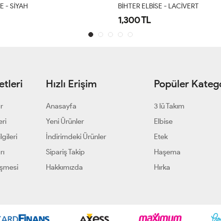
E - LACİVERT
BİHTER ELBİSE - BORDO
1,300 TL
tleri
Hızlı Erişim
Popüler Katego
ar
Anasayfa
3 lü Takım
eri
Yeni Ürünler
Elbise
gileri
İndirimdeki Ürünler
Etek
rı
Sipariş Takip
Haşema
eşmesi
Hakkımızda
Hırka