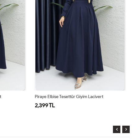
ert
Piraye Elbise Tesettür Giyim Siyah
Pi
2,399 TL
2