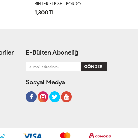
Ahu Elbise Tesettür Giyim Lacivert
La
2,199 TL
2
riler
E-Bülten Aboneliği
Sosyal Medya