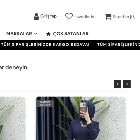
Giriş Yap
Favorilerim
Sepetim [
0
]
MARKALAR
ÇOK SATANLAR
ÜM SİPARİŞLERİNİZDE KARGO BEDAVA!
TÜM SİPARİŞLERİNİZ
rar deneyin.
KARGO
BEDAVA