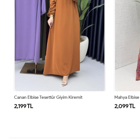
Mahya Elbise Tesettür Giyim Bordo
Afife Elbise 
2,099 TL
2,399 TL