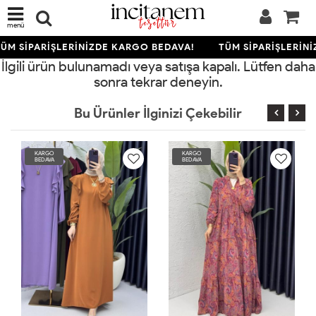
menü
ÜM SİPARİŞLERİNİZDE KARGO BEDAVA!
TÜM SİPARİŞLERİNİ
İlgili ürün bulunamadı veya satışa kapalı. Lütfen daha
sonra tekrar deneyin.
Bu Ürünler İlginizi Çekebilir
KARGO
KARGO
BEDAVA
BEDAVA