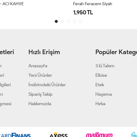
m Siyah
ELİF FERACE - LACİVERT
1,500 TL
tleri
Hızlı Erişim
Popüler Katego
ar
Anasayfa
3 lü Takım
eri
Yeni Ürünler
Elbise
gileri
İndirimdeki Ürünler
Etek
rı
Sipariş Takip
Haşema
eşmesi
Hakkımızda
Hırka