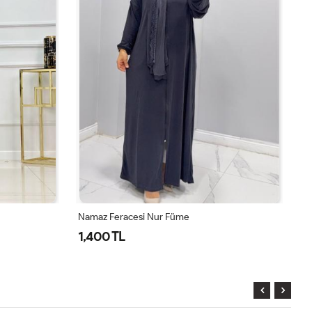
Namaz Feracesi Nur Vizon
Na
1,400 TL
1