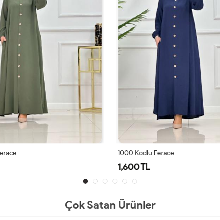
erace
Namaz Feracesi Nur Füme
1,400 TL
Çok Satan Ürünler