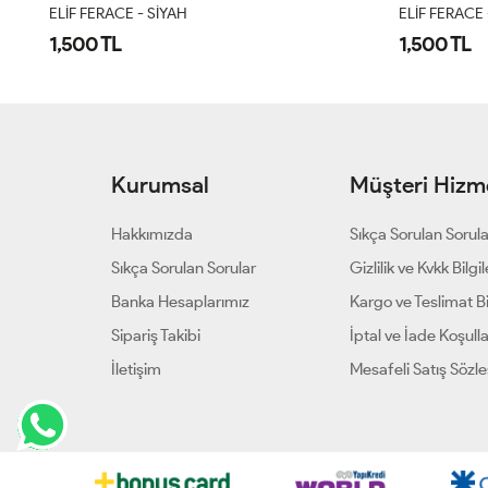
ELİF FERACE - ACI KAHVE
Ferah Ferace
1,500 TL
1,950 TL
Kurumsal
Müşteri Hizme
Hakkımızda
Sıkça Sorulan Sorul
Sıkça Sorulan Sorular
Gizlilik ve Kvkk Bilgil
Banka Hesaplarımız
Kargo ve Teslimat Bil
Sipariş Takibi
İptal ve İade Koşulla
İletişim
Mesafeli Satış Sözl