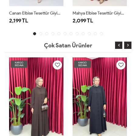
esettür Giyim Kiremit
Mahya Elbise Tesettür Giyim Bordo
Afife Elbise Tesettür Giyim Lacivert
2,099 TL
2,399 TL
Çok Satan Ürünler
KARGO
KARGO
BEDAVA
BEDAVA