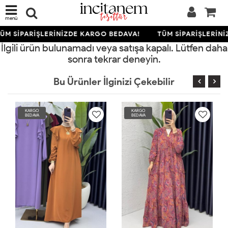
menü
ÜM SİPARİŞLERİNİZDE KARGO BEDAVA!
TÜM SİPARİŞLERİNİ
İlgili ürün bulunamadı veya satışa kapalı. Lütfen daha
sonra tekrar deneyin.
Bu Ürünler İlginizi Çekebilir
KARGO
KARGO
BEDAVA
BEDAVA