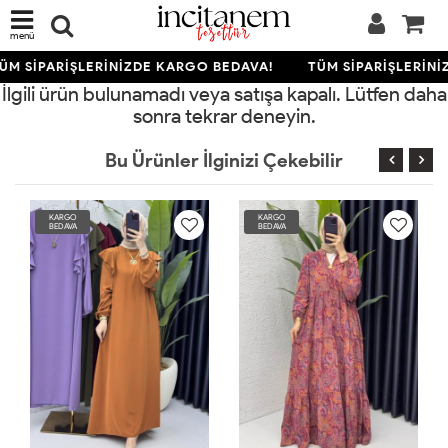
menü
ÜM SİPARİŞLERİNİZDE KARGO BEDAVA!
TÜM SİPARİŞLERİNİ
İlgili ürün bulunamadı veya satışa kapalı. Lütfen daha
sonra tekrar deneyin.
Bu Ürünler İlginizi Çekebilir
KARGO
KARGO
BEDAVA
BEDAVA