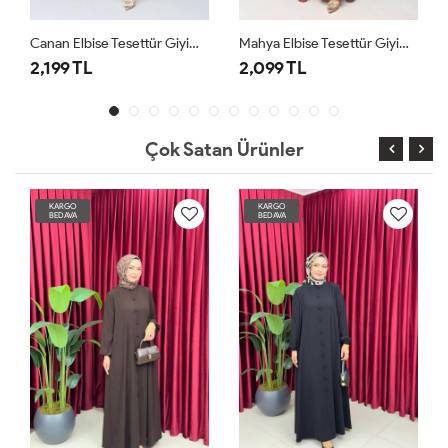
Canan Elbise Tesettür Giyim Kiremit
Mahya Elbise Tesettür Giyim Bordo
Afife Elbise Tesettür Giyim Lacivert
2,099 TL
2,399 TL
Çok Satan Ürünler
KARGO
KARGO
BEDAVA
BEDAVA