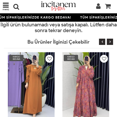
menü
ÜM SİPARİŞLERİNİZDE KARGO BEDAVA!
TÜM SİPARİŞLERİNİ
İlgili ürün bulunamadı veya satışa kapalı. Lütfen daha
sonra tekrar deneyin.
Bu Ürünler İlginizi Çekebilir
KARGO
KARGO
BEDAVA
BEDAVA