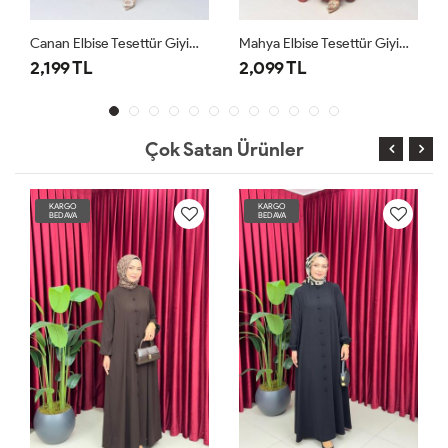
Canan Elbise Tesettür Giyim Kiremit
Mahya Elbise Tesettür Giyim Bordo
2,199 TL
2,099 TL
2
Çok Satan Ürünler
KARGO
KARGO
BEDAVA
BEDAVA