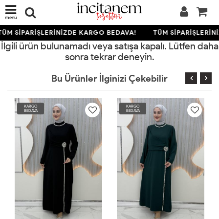
menü
TÜM SİPARİŞLERİNİZDE KARGO BEDAVA!
TÜM SİPARİŞLERİN
İlgili ürün bulunamadı veya satışa kapalı. Lütfen daha
sonra tekrar deneyin.
Bu Ürünler İlginizi Çekebilir
KARGO
KARGO
BEDAVA
BEDAVA