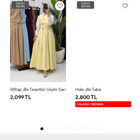
KARGO
KARGO
BEDAVA
BEDAVA
Afitap Jile Tesettür Giyim Sarı
Hale Jile Taba
2,099 TL
2,800 TL
1 ALANA 1 BEDAVA