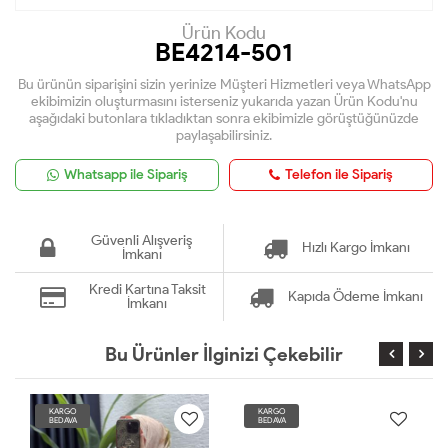
Ürün Kodu
BE4214-501
Bu ürünün siparişini sizin yerinize Müşteri Hizmetleri veya WhatsApp
ekibimizin oluşturmasını isterseniz yukarıda yazan Ürün Kodu'nu
aşağıdaki butonlara tıkladıktan sonra ekibimizle görüştüğünüzde
paylaşabilirsiniz.
Whatsapp ile Sipariş
Telefon ile Sipariş
Güvenli Alışveriş
Hızlı Kargo İmkanı
İmkanı
Kredi Kartına Taksit
Kapıda Ödeme İmkanı
İmkanı
Bu Ürünler İlginizi Çekebilir
KARGO
KARGO
BEDAVA
BEDAVA