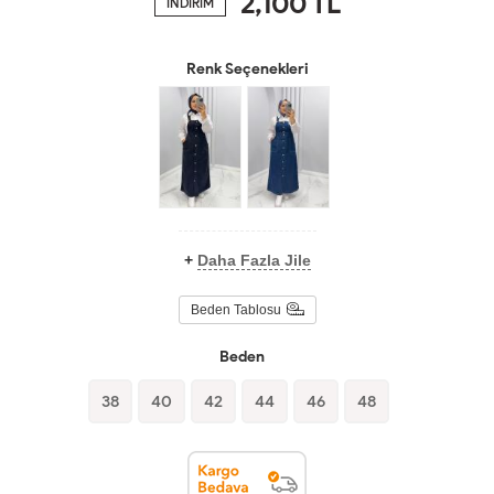
2,100
TL
İNDİRİM
Renk Seçenekleri
+
Daha Fazla Jile
Beden Tablosu
Beden
38
40
42
44
46
48