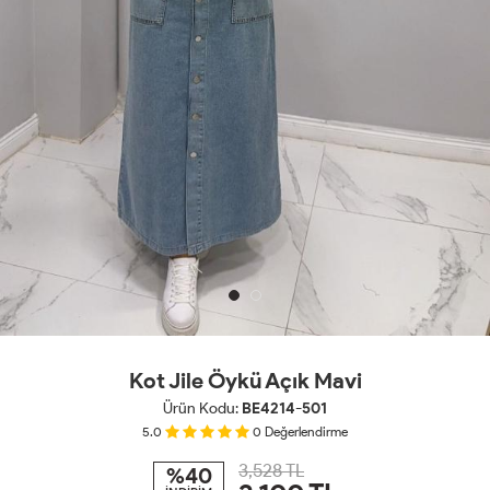
Kot Jile Öykü Açık Mavi
Ürün Kodu:
BE4214-501
5.0
0
Değerlendirme
3,528 TL
%40