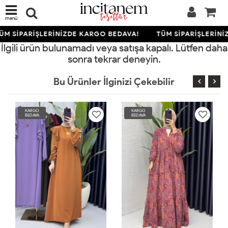
menü
ÜM SİPARİŞLERİNİZDE KARGO BEDAVA!
TÜM SİPARİŞLERİNİ
İlgili ürün bulunamadı veya satışa kapalı. Lütfen daha
sonra tekrar deneyin.
Bu Ürünler İlginizi Çekebilir
KARGO
KARGO
BEDAVA
BEDAVA