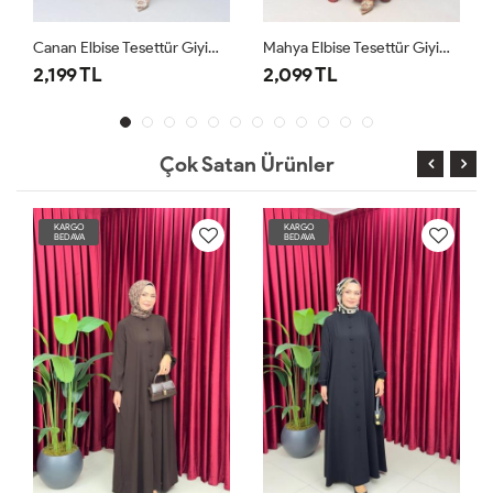
Canan Elbise Tesettür Giyim Kiremit
Mahya Elbise Tesettür Giyim Bordo
Afife Elbise Tesettür Giyim Lacivert
2,099 TL
2,399 TL
Çok Satan Ürünler
KARGO
KARGO
BEDAVA
BEDAVA