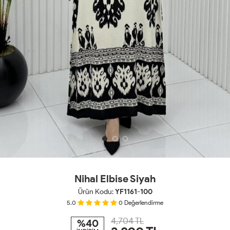
Nihal Elbise Siyah
Ürün Kodu:
YF1161-100
5.0
0
Değerlendirme
4,704 TL
%40