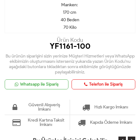
Manken:
170 cm
40 Beden
70 Kilo
Ürün Kodu
YF1161-100
Bu ürünün siparişini sizin yerinize Müşteri Hizmetleri veya WhatsApp
ekibimizin oluşturmasını isterseniz yukarıda yazan Ürün Kodu'nu
aşağıdaki butonlara tıkladıktan sonra ekibimizle görüştüğünüzde
paylaşabilirsiniz.
Whatsapp ile Sipariş
Telefon ile Sipariş
Güvenli Alışveriş
Hızlı Kargo İmkanı
İmkanı
Kredi Kartına Taksit
Kapıda Ödeme İmkanı
İmkanı