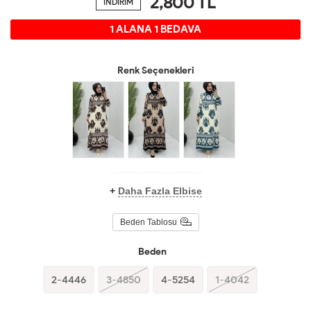
2,800
TL
İNDİRİM
1 ALANA 1 BEDAVA
Renk Seçenekleri
+
Daha Fazla Elbise
Beden Tablosu
Beden
2-4446
3-4850
4-5254
1-4042