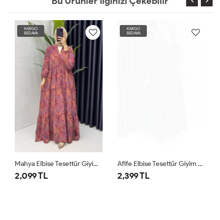
Bu Ürünler İlginizi Çekebilir
KARGO
KARGO
BEDAVA
BEDAVA
Mahya Elbise Tesettür Giyim Bordo
Afife Elbise Tesettür Giyim Lacivert
2,099 TL
2,399 TL