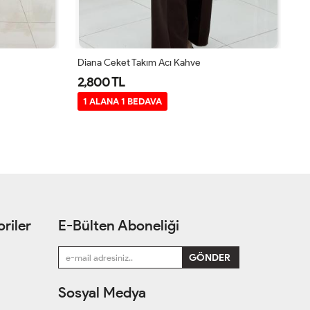
Deniz Tunik
De
1,500 TL
1
riler
E-Bülten Aboneliği
Sosyal Medya