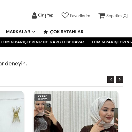
Giriş Yap
Favorilerim
Sepetim [
0
]
MARKALAR
ÇOK SATANLAR
ÜM SİPARİŞLERİNİZDE KARGO BEDAVA!
TÜM SİPARİŞLERİNİZ
rar deneyin.
KARGO
BEDAVA