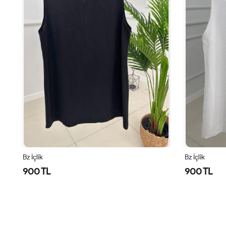
Bz İçlik
Deniz Tunik
900 TL
1,500 TL