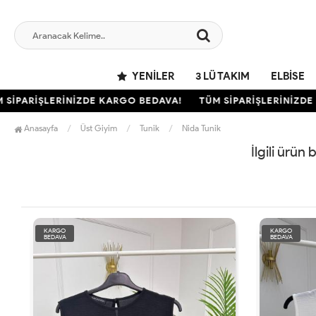
YENILER
3 LÜ TAKIM
ELBISE
SİPARİŞLERİNİZDE KARGO BEDAVA!
TÜM SİPARİŞLERİNİZDE 
Anasayfa
Üst Giyim
Tunik
Nida Tunik
İlgili ürün
KARGO
KARGO
BEDAVA
BEDAVA