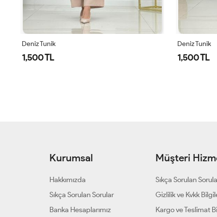
Deniz Tunik
DENİZ TUNİK
1,500 TL
1,500 TL
Kurumsal
Müşteri Hizme
Hakkımızda
Sıkça Sorulan Sorul
Sıkça Sorulan Sorular
Gizlilik ve Kvkk Bilgil
Banka Hesaplarımız
Kargo ve Teslimat Bil