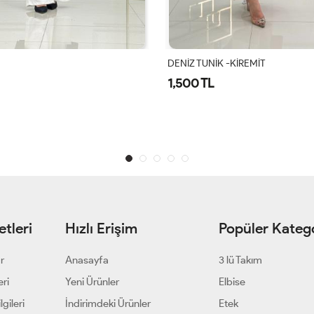
 -KİREMİT
Diana Ceket Takım Acı Kahve
2,800 TL
1 ALANA 1 BEDAVA
tleri
Hızlı Erişim
Popüler Katego
ar
Anasayfa
3 lü Takım
eri
Yeni Ürünler
Elbise
gileri
İndirimdeki Ürünler
Etek