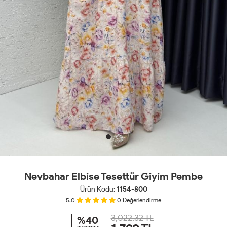
Nevbahar Elbise Tesettür Giyim Pembe
Ürün Kodu:
1154-800
5.0
0
Değerlendirme
3,022.32 TL
%40