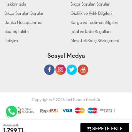
Hakkımızda
Sıkça Sorulan Sorular
Sıkça Sorulan Sorular
Gizlilik ve Kvkk Bilgileri
Banka Hesaplarımız
Kargo ve Teslimat Bilgileri
Sipariş Takibi
İptal ve İade Koşulları
İletişim
Mesafeli Satış Sözleşmesi
Sosyal Medya
Copyrights © 2026 İnci Tanem Tesettür
Geliştir - powered by innovation
3,022.32 TL
SEPETE EKLE
1,799
TL