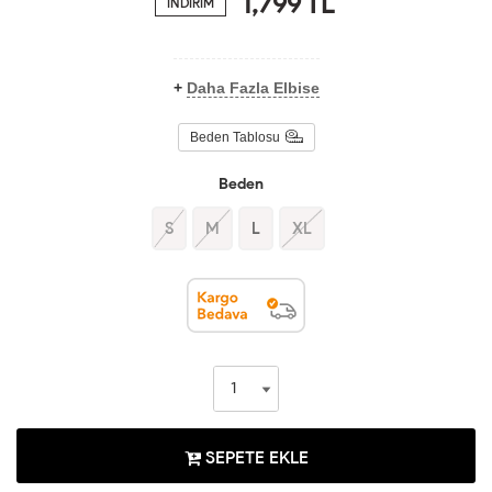
1,799
TL
İNDİRİM
+
Daha Fazla Elbise
Beden Tablosu
Beden
S
M
L
XL
SEPETE EKLE