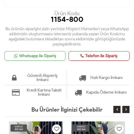
Ürün Kodu
1154-800
Bu ürünün siparişini sizin yerinize Müşteri Hizmetleri veya WhatsApp
ekibimizin oluşturmasını isterseniz yukarıda yazan Ürün Kodu'nu
aşağıdaki butonlara tıkladıktan sonra ekibimizle görüştüğünüzde
paylaşabilirsiniz.
Whatsapp ile Sipariş
Telefon ile Sipariş
Güvenli Alışveriş
Hızlı Kargo İmkanı
İmkanı
Kredi Kartına Taksit
Kapıda Ödeme İmkanı
İmkanı
Bu Ürünler İlginizi Çekebilir
KARGO
KARGO
BEDAVA
BEDAVA