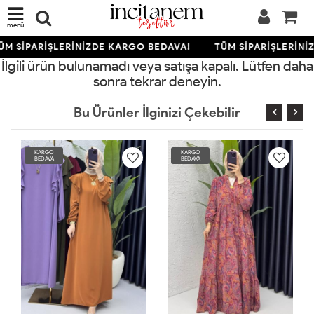
menü
ÜM SİPARİŞLERİNİZDE KARGO BEDAVA!
TÜM SİPARİŞLERİNİ
İlgili ürün bulunamadı veya satışa kapalı. Lütfen daha
sonra tekrar deneyin.
Bu Ürünler İlginizi Çekebilir
KARGO
KARGO
BEDAVA
BEDAVA