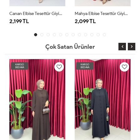
Mahya Elbise Tesettür Giyim Bordo
Afife Elbise Tesettür Giyim Lacivert
2,099 TL
2,399 TL
Çok Satan Ürünler
KARGO
KARGO
BEDAVA
BEDAVA