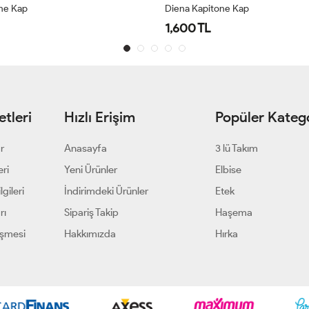
ne Kap
Beste Kap Kahverengi
1,500 TL
tleri
Hızlı Erişim
Popüler Katego
ar
Anasayfa
3 lü Takım
eri
Yeni Ürünler
Elbise
gileri
İndirimdeki Ürünler
Etek
rı
Sipariş Takip
Haşema
eşmesi
Hakkımızda
Hırka