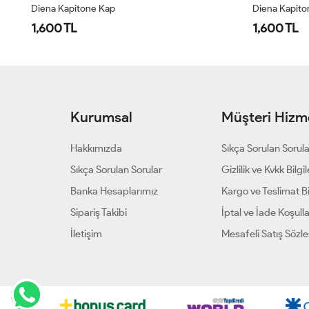
Diena Kapitone Kap
Diena Kapito
1,600 TL
1,600 TL
Kurumsal
Müşteri Hizme
Hakkımızda
Sıkça Sorulan Sorul
Sıkça Sorulan Sorular
Gizlilik ve Kvkk Bilgil
Banka Hesaplarımız
Kargo ve Teslimat Bil
Sipariş Takibi
İptal ve İade Koşulla
İletişim
Mesafeli Satış Sözl