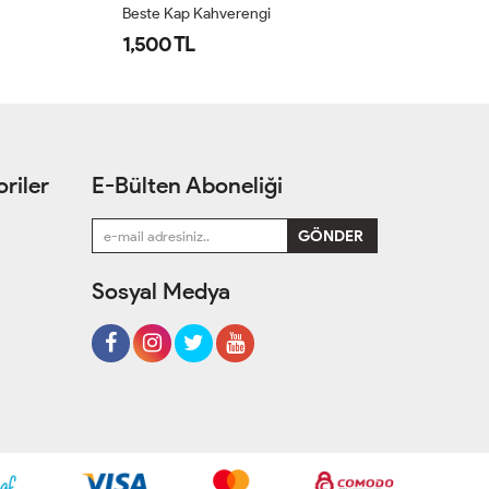
Diena Kapitone Kap
Ka
1,600 TL
2
riler
E-Bülten Aboneliği
Sosyal Medya