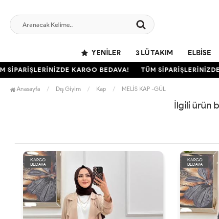
YENILER
3 LÜ TAKIM
ELBISE
SİPARİŞLERİNİZDE KARGO BEDAVA!
TÜM SİPARİŞLERİNİZDE 
Anasayfa
Dış Giyim
Kap
MELİS KAP -GÜL
İlgili ürün
KARGO
KARGO
BEDAVA
BEDAVA