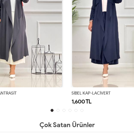
ACİVERT
Kap Bondik Zühre Vizon
2,300 TL
Çok Satan Ürünler