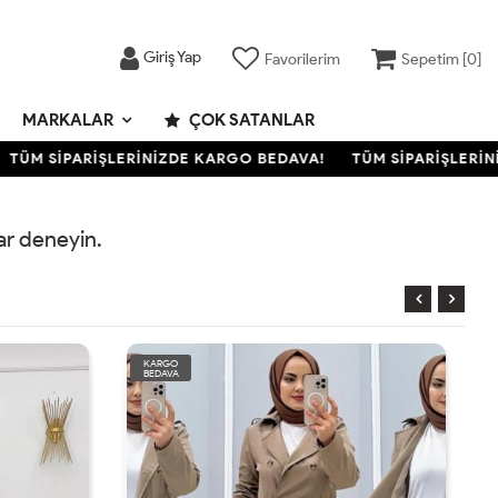
Giriş Yap
Favorilerim
Sepetim [
0
]
MARKALAR
ÇOK SATANLAR
TÜM SİPARİŞLERİNİZDE KARGO BEDAVA!
TÜM SİPARİŞLERİNİ
rar deneyin.
KARGO
BEDAVA