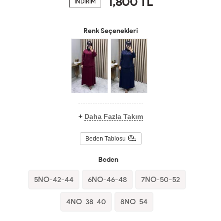
1,800
TL
İNDİRİM
Renk Seçenekleri
+
Daha Fazla Takım
Beden Tablosu
Beden
5NO-42-44
6NO-46-48
7NO-50-52
4NO-38-40
8NO-54