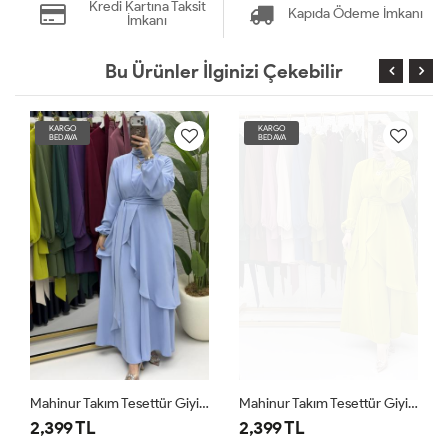
Kredi Kartına Taksit
Kapıda Ödeme İmkanı
İmkanı
Bu Ürünler İlginizi Çekebilir
KARGO
KARGO
BEDAVA
BEDAVA
Mahinur Takım Tesettür Giyim Bebe Mavisi
Mahinur Takım Tesettür Giyim Yağ Yeşili
2,399 TL
2,399 TL