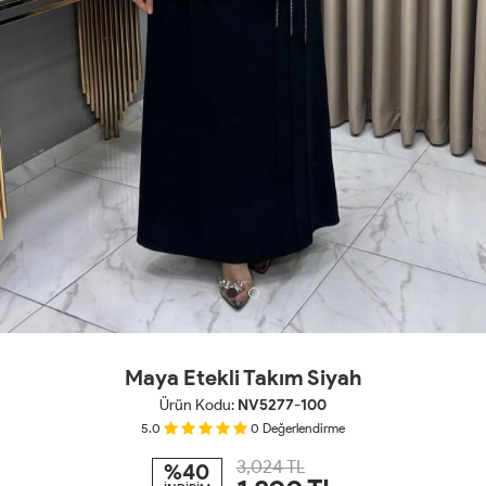
Maya Etekli Takım Siyah
Ürün Kodu:
NV5277-100
5.0
0
Değerlendirme
3,024 TL
%40