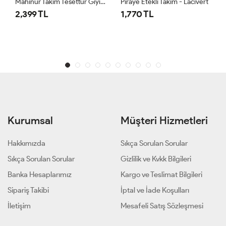
Mahinur Takım Tesettür Giyim Bordo
Piraye Etekli Takım - Lacivert
2,399 TL
1,770 TL
Kurumsal
Müşteri Hizmetleri
Hakkımızda
Sıkça Sorulan Sorular
Sıkça Sorulan Sorular
Gizlilik ve Kvkk Bilgileri
Banka Hesaplarımız
Kargo ve Teslimat Bilgileri
Sipariş Takibi
İptal ve İade Koşulları
İletişim
Mesafeli Satış Sözleşmesi