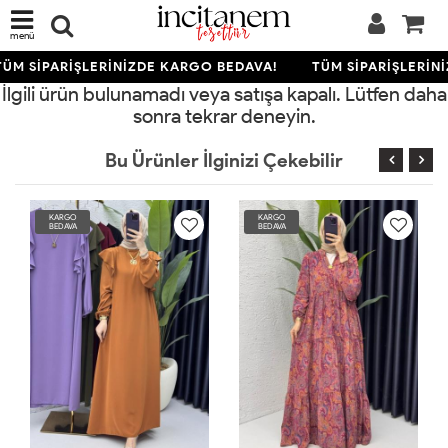
menü
ÜM SİPARİŞLERİNİZDE KARGO BEDAVA!
TÜM SİPARİŞLERİN
İlgili ürün bulunamadı veya satışa kapalı. Lütfen daha
sonra tekrar deneyin.
Bu Ürünler İlginizi Çekebilir
KARGO
KARGO
BEDAVA
BEDAVA