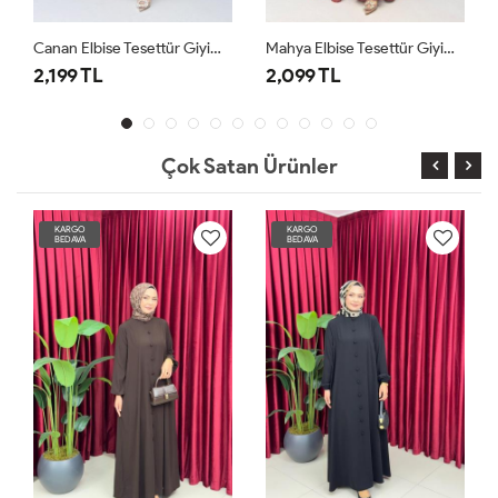
Canan Elbise Tesettür Giyim Kiremit
Mahya Elbise Tesettür Giyim Bordo
2,199 TL
2,099 TL
2
Çok Satan Ürünler
KARGO
KARGO
BEDAVA
BEDAVA