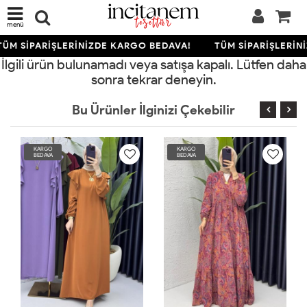
menü
ÜM SİPARİŞLERİNİZDE KARGO BEDAVA!
TÜM SİPARİŞLERİN
İlgili ürün bulunamadı veya satışa kapalı. Lütfen daha
sonra tekrar deneyin.
Bu Ürünler İlginizi Çekebilir
KARGO
KARGO
BEDAVA
BEDAVA