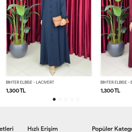
E - LACİVERT
BİHTER ELBİSE - BORDO
1,300 TL
tleri
Hızlı Erişim
Popüler Katego