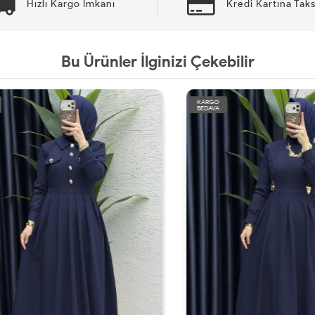
Hızlı Kargo İmkanı
Kredi Kartına Taks
Bu Ürünler İlginizi Çekebilir
KARGO
BEDAVA