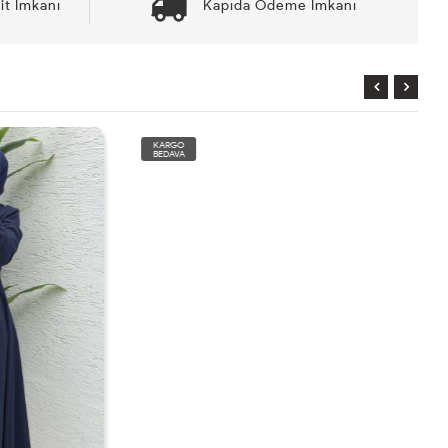
it İmkanı
Kapıda Ödeme İmkanı
KARGO
BEDAVA