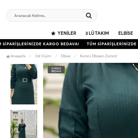
YENILER
3 LÜ TAKIM
ELBISE
PARİŞLERİNİZDE KARGO BEDAVA!
TÜM SİPARİŞLERİNİZDE K
Anasayfa
Üst Giyim
Elbise
Kumru Elbisem Zümrüt
KARGO
BEDAVA