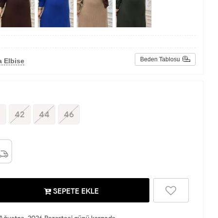
Beden Tablosu
 Elbise
0
42
44
46
SEPETE EKLE