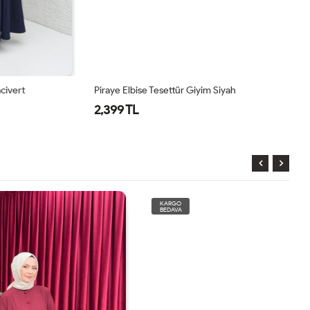
ert
Piraye Elbise Tesettür Giyim Siyah
Pi
2,399 TL
2
KARGO
BEDAVA