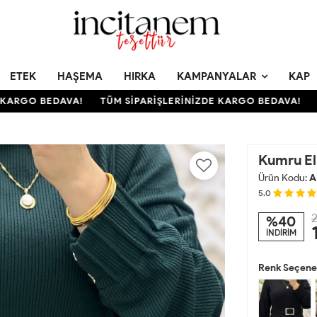
ETEK
HAŞEMA
HIRKA
KAMPANYALAR
KAP
ARGO BEDAVA!
TÜM SİPARİŞLERİNİZDE KARGO BEDAVA!
TÜ
Kumru E
Ürün Kodu:
A
5.0
2
%40
İNDİRİM
Renk Seçenek