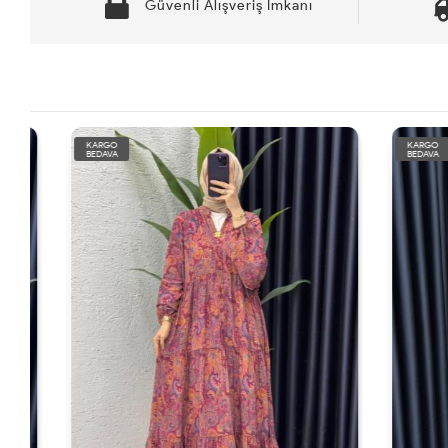
Güvenli Alışveriş İmkanı
KARGO
KARGO
BEDAVA
BEDAVA