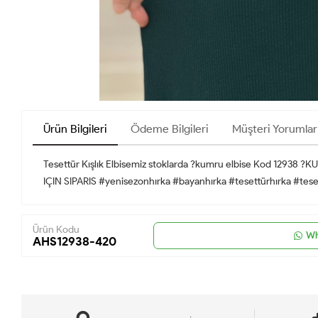
Ürün Bilgileri
Ödeme Bilgileri
Müşteri Yorumlar
Tesettür Kışlık Elbisemiz stoklarda ?kumru elbise Kod 12938 ?
IÇIN SIPARIS #yenisezonhırka #bayanhırka #tesettürhırka #tese
Ürün Kodu
Wh
AHS12938-420