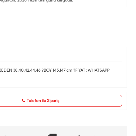
Ağustos, 2026 Pazartesi günü kargoda.
li ?BEDEN 38.40.42.44.46 ?BOY 145.147 cm ?FİYAT : WHATSAPP
Telefon ile Sipariş