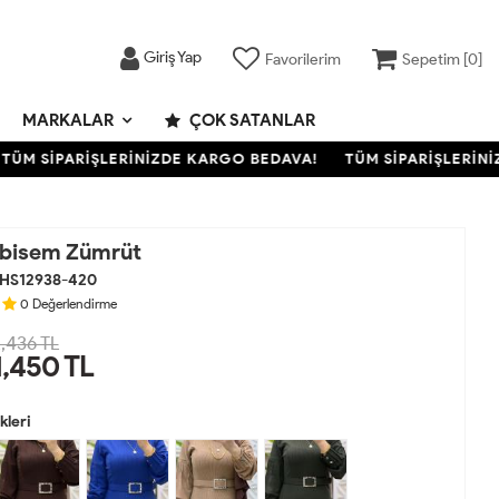
Giriş Yap
Favorilerim
Sepetim [
0
]
MARKALAR
ÇOK SATANLAR
M SİPARİŞLERİNİZDE KARGO BEDAVA!
TÜM SİPARİŞLERİNİZD
lbisem Zümrüt
HS12938-420
0
Değerlendirme
,436 TL
1,450
TL
leri