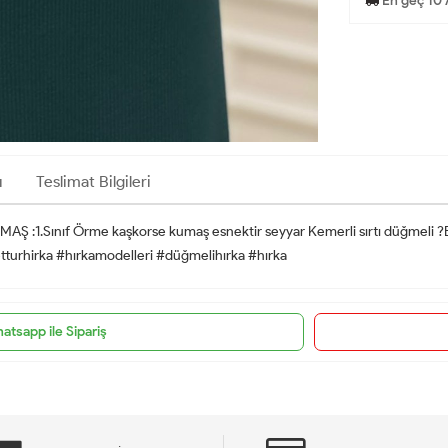
En geç 10 
ı
Teslimat Bilgileri
KUMAŞ :1.Sınıf Örme kaşkorse kumaş esnektir seyyar Kemerli sırtı düğme
tturhirka #hırkamodelleri #düğmelihırka #hırka
atsapp ile Sipariş