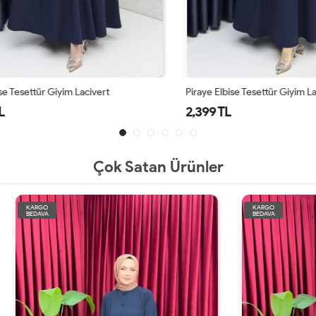
Tesettür Giyim Lacivert
Piraye Elbise Tesettür Giyim Laciv
2,399 TL
Çok Satan Ürünler
KARGO
BEDAVA