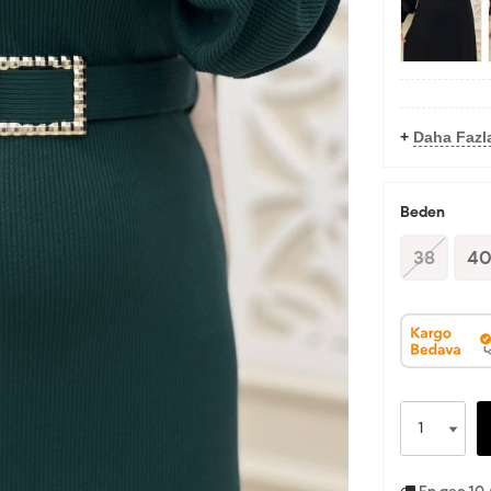
+
Daha Fazla
Beden
38
4