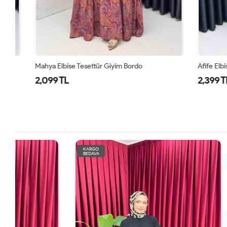
Mahya Elbise Tesettür Giyim Bordo
Afife Elbise 
2,099 TL
2,399 TL
KARGO
KARGO
BEDAVA
BEDAVA