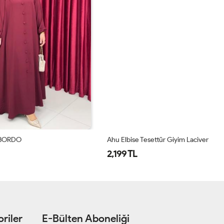
Ahu Elbise Tesettür Giyim Lacivert
La
2,199 TL
2
riler
E-Bülten Aboneliği