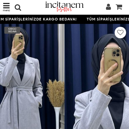
menü
 SİPARİŞLERİNİZDE KARGO BEDAVA!
TÜM SİPARİŞLERİNİZ
KARGO
BEDAVA