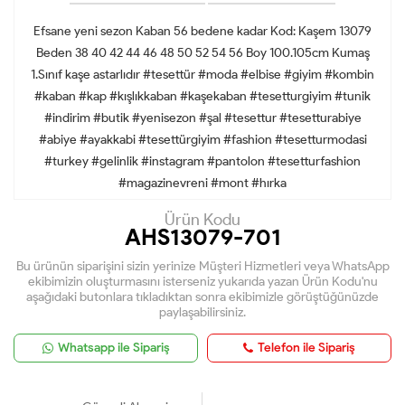
Efsane yeni sezon Kaban 56 bedene kadar Kod: Kaşem 13079
Beden 38 40 42 44 46 48 50 52 54 56 Boy 100.105cm Kumaş
1.Sınıf kaşe astarlıdır #tesettür #moda #elbise #giyim #kombin
#kaban #kap #kışlıkkaban #kaşekaban #tesetturgiyim #tunik
#indirim #butik #yenisezon #şal #tesettur #tesetturabiye
#abiye #ayakkabi #tesettürgiyim #fashion #tesetturmodasi
#turkey #gelinlik #instagram #pantolon #tesetturfashion
#magazinevreni #mont #hırka
Ürün Kodu
AHS13079-701
Bu ürünün siparişini sizin yerinize Müşteri Hizmetleri veya WhatsApp
ekibimizin oluşturmasını isterseniz yukarıda yazan Ürün Kodu'nu
aşağıdaki butonlara tıkladıktan sonra ekibimizle görüştüğünüzde
paylaşabilirsiniz.
Whatsapp ile Sipariş
Telefon ile Sipariş