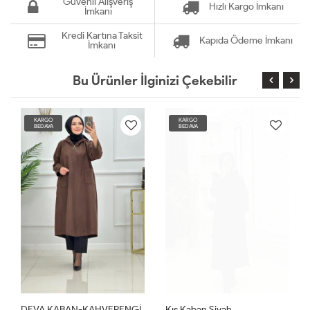
Güvenli Alışveriş
Hızlı Kargo İmkanı
İmkanı
Kredi Kartına Taksit
Kapıda Ödeme İmkanı
İmkanı
Bu Ürünler İlginizi Çekebilir
KARGO
KARGO
BEDAVA
BEDAVA
DEVA KABAN-KAHVERENGİ
Kış Kaban Siyah