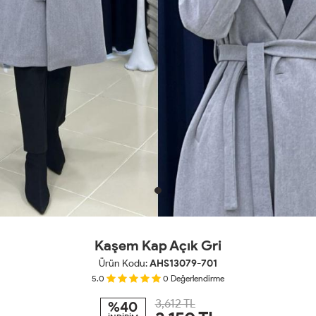
Kaşem Kap Açık Gri
Ürün Kodu:
AHS13079-701
5.0
0
Değerlendirme
3,612 TL
%40