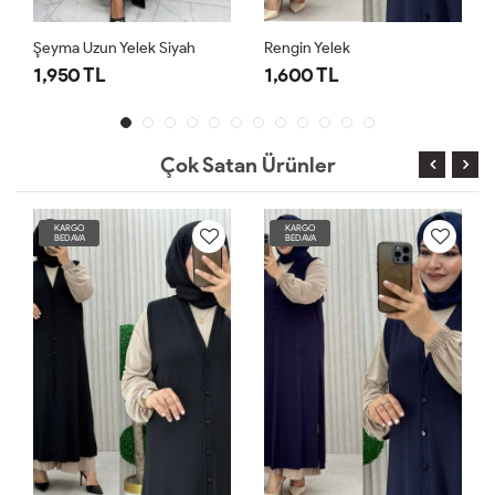
a Uzun Yelek Siyah
Rengin Yelek
Rengin Ye
50 TL
1,600 TL
1,600 T
Çok Satan Ürünler
KARGO
KARGO
BEDAVA
BEDAVA