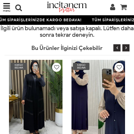
menü
ÜM SİPARİŞLERİNİZDE KARGO BEDAVA!
TÜM SİPARİŞLERİNİ
İlgili ürün bulunamadı veya satışa kapalı. Lütfen daha
sonra tekrar deneyin.
Bu Ürünler İlginizi Çekebilir
RGO
KARGO
KARGO
DAVA
BEDAVA
BEDAVA