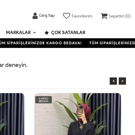
Giriş Yap
Favorilerim
Sepetim [
0
]
MARKALAR
ÇOK SATANLAR
 SİPARİŞLERİNİZDE KARGO BEDAVA!
TÜM SİPARİŞLERİNİZDE
rar deneyin.
KARGO
BEDAVA