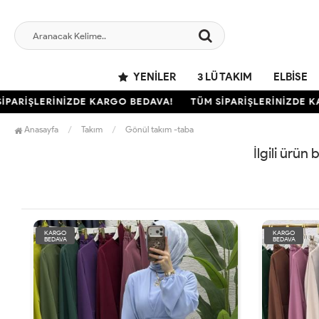
YENILER
3 LÜ TAKIM
ELBISE
PARİŞLERİNİZDE KARGO BEDAVA!
TÜM SİPARİŞLERİNİZDE KA
Anasayfa
Takım
Gönül takım -taba
İlgili ürün
KARGO
KARGO
BEDAVA
BEDAVA