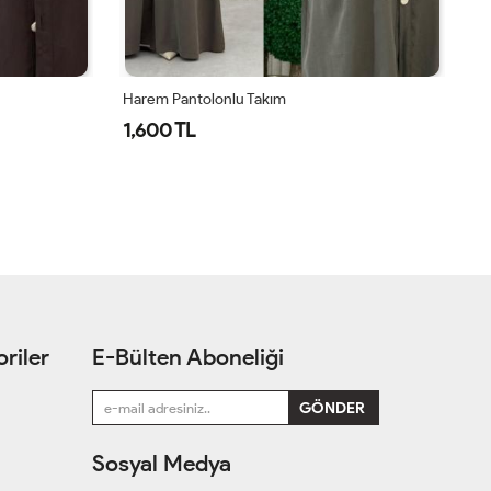
Harem Pantolonlu Takım
Ha
1,600 TL
1
riler
E-Bülten Aboneliği
Sosyal Medya