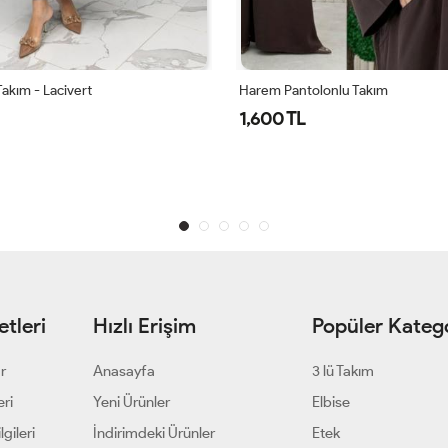
Takım - Lacivert
Harem Pantolonlu Takım
1,600 TL
tleri
Hızlı Erişim
Popüler Katego
ar
Anasayfa
3 lü Takım
eri
Yeni Ürünler
Elbise
gileri
İndirimdeki Ürünler
Etek