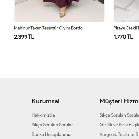
Mahinur Takım Tesettür Giyim Bordo
Piraye Etekli 
2,399 TL
1,770 TL
Kurumsal
Müşteri Hizme
Hakkımızda
Sıkça Sorulan Sorul
Sıkça Sorulan Sorular
Gizlilik ve Kvkk Bilgil
Banka Hesaplarımız
Kargo ve Teslimat Bil