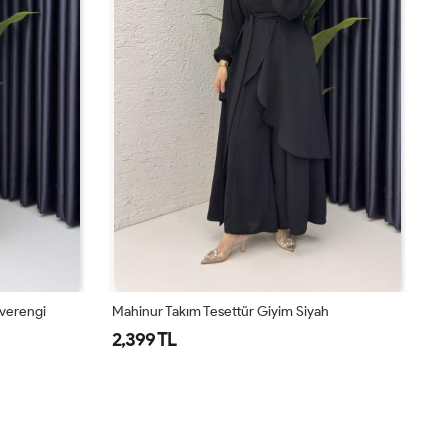
hverengi
Mahinur Takım Tesettür Giyim Siyah
Ma
2,399 TL
2