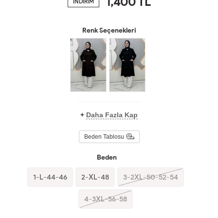
1,400
TL
İNDİRİM
Renk Seçenekleri
+
Daha Fazla Kap
Beden Tablosu
Beden
1-L-44-46
2-XL-48
3-2XL-50-52-54
4-3XL-56-58