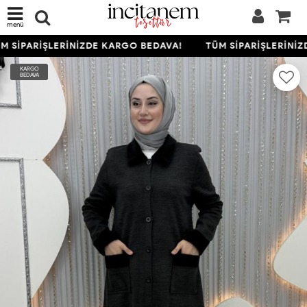
menü
 SİPARİŞLERİNİZDE KARGO BEDAVA!
TÜM SİPARİŞLERİNİZ
KARGO
BEDAVA