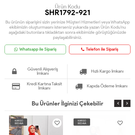
Ürün Kodu
SHR1792-921
Bu ürünün siparişini sizin yerinize Müşteri Hizmetleri veya WhatsApp
ekibimizin oluşturmasını isterseniz yukarıda yazan Ürün Kodu'nu
aşağıdaki butonlara tıkladıktan sonra ekibimizle görüştüğünüzde
paylaşabilirsiniz.
Whatsapp ile Sipariş
Telefon ile Sipariş
Güvenli Alışveriş
Hızlı Kargo İmkanı
İmkanı
Kredi Kartına Taksit
Kapıda Ödeme İmkanı
İmkanı
Bu Ürünler İlginizi Çekebilir
KARGO
KARGO
BEDAVA
BEDAVA