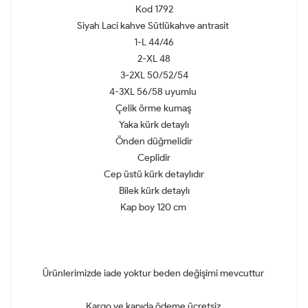
Kod 1792
Siyah Laci kahve Sütlükahve antrasit
1-L 44/46
2-XL 48
3-2XL 50/52/54
4-3XL 56/58 uyumlu
Çelik örme kumaş
Yaka kürk detaylı
Önden düğmelidir
Ceplidir
Cep üstü kürk detaylıdır
Bilek kürk detaylı
Kap boy 120 cm
Ürünlerimizde iade yoktur beden değişimi mevcuttur
Kargo ve kapıda ödeme ücretsiz