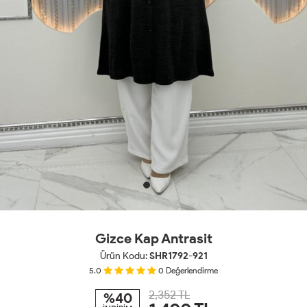
Gizce Kap Antrasit
Ürün Kodu:
SHR1792-921
5.0
0
Değerlendirme
2,352 TL
%40