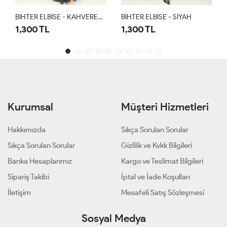
BİHTER ELBİSE - KAHVERENGİ
BİHTER ELBİSE - SİYAH
BİHT
1,300 TL
1,300 TL
1,3
Kurumsal
Müşteri Hizmetleri
Hakkımızda
Sıkça Sorulan Sorular
Sıkça Sorulan Sorular
Gizlilik ve Kvkk Bilgileri
Banka Hesaplarımız
Kargo ve Teslimat Bilgileri
Sipariş Takibi
İptal ve İade Koşulları
İletişim
Mesafeli Satış Sözleşmesi
Sosyal Medya