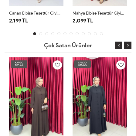
Canan Elbise Tesettür Giyim Kiremit
Mahya Elbise Tesettür Giyim Bordo
2,099 TL
2,399 TL
Çok Satan Ürünler
KARGO
KARGO
KA
BEDAVA
BEDAVA
BE