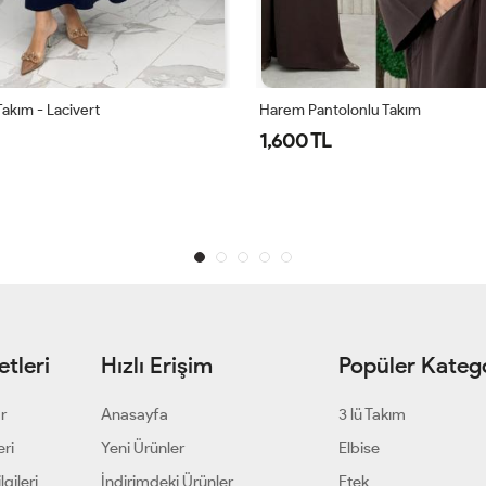
Takım - Lacivert
Harem Pantolonlu Takım
1,600 TL
tleri
Hızlı Erişim
Popüler Katego
ar
Anasayfa
3 lü Takım
eri
Yeni Ürünler
Elbise
gileri
İndirimdeki Ürünler
Etek