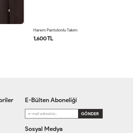
Harem Pantolonlu Takım
Ha
1,600 TL
1
riler
E-Bülten Aboneliği
Sosyal Medya