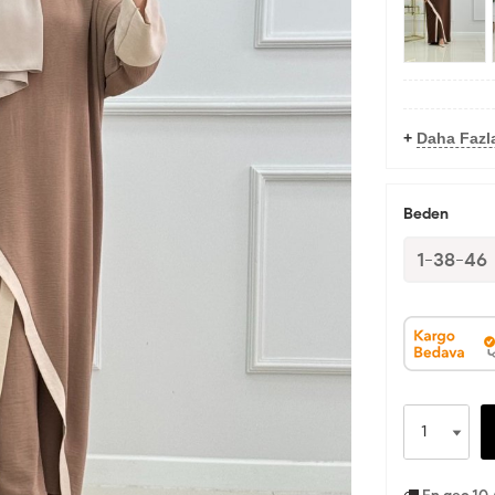
+
Daha Fazl
Beden
1-38-46