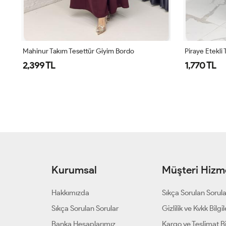
Mahinur Takım Tesettür Giyim Bordo
Piraye Etekli 
2,399 TL
1,770 TL
Kurumsal
Müşteri Hizme
Hakkımızda
Sıkça Sorulan Sorul
Sıkça Sorulan Sorular
Gizlilik ve Kvkk Bilgil
Banka Hesaplarımız
Kargo ve Teslimat Bil