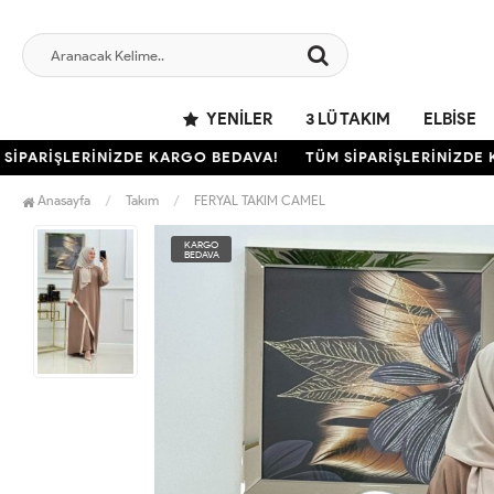
YENILER
3 LÜ TAKIM
ELBISE
PARİŞLERİNİZDE KARGO BEDAVA!
TÜM SİPARİŞLERİNİZDE KA
Anasayfa
Takım
FERYAL TAKIM CAMEL
KARGO
BEDAVA