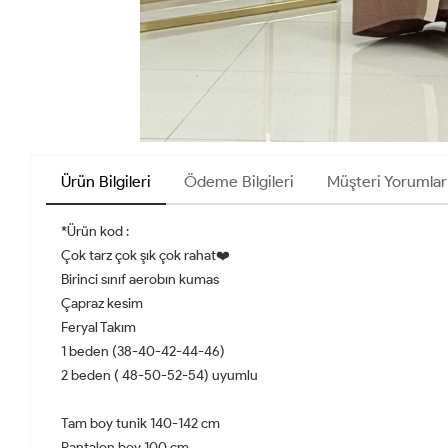
Ürün Bilgileri
Ödeme Bilgileri
Müşteri Yorumlar
*Ürün kod :
Çok tarz çok şık çok rahat❤️
Birinci sınıf aerobın kumas
Çapraz kesim
Feryal Takım
1 beden (38-40-42-44-46)
2 beden ( 48-50-52-54) uyumlu
Tam boy tunik 140-142 cm
Pantalon boy 100 cm