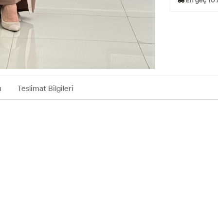
En geç 10 
ı
Teslimat Bilgileri