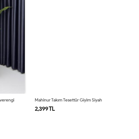
hverengi
Mahinur Takım Tesettür Giyim Siyah
Ma
2,399 TL
2