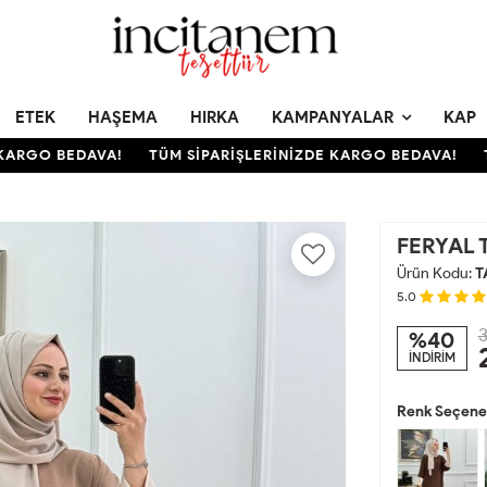
ETEK
HAŞEMA
HIRKA
KAMPANYALAR
KAP
RGO BEDAVA!
TÜM SİPARİŞLERİNİZDE KARGO BEDAVA!
TÜM
FERYAL 
Ürün Kodu:
T
5.0
3
%40
İNDİRİM
Renk Seçenek