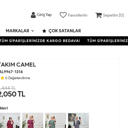
Giriş Yap
Favorilerim
Sepetim [
0
]
MARKALAR
ÇOK SATANLAR
 SİPARİŞLERİNİZDE KARGO BEDAVA!
TÜM SİPARİŞLERİNİZDE
TAKIM CAMEL
AL9967-1314
0
Değerlendirme
,444 TL
2,050
TL
leri