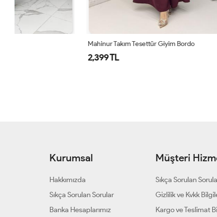
Mahinur Takım Tesettür Giyim Bordo
Piraye Etekli 
2,399 TL
1,770 TL
Kurumsal
Müşteri Hizme
Hakkımızda
Sıkça Sorulan Sorul
Sıkça Sorulan Sorular
Gizlilik ve Kvkk Bilgil
Banka Hesaplarımız
Kargo ve Teslimat Bil