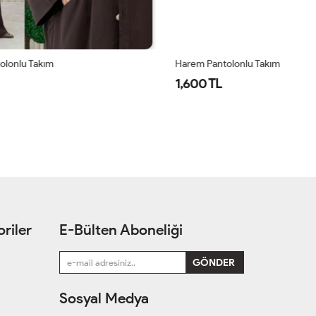
Harem Pantolonlu Takım
Ha
1,600 TL
1
riler
E-Bülten Aboneliği
Sosyal Medya