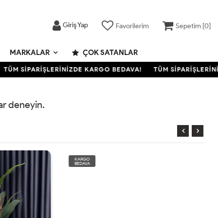
Giriş Yap
Favorilerim
Sepetim [
0
]
MARKALAR
ÇOK SATANLAR
TÜM SİPARİŞLERİNİZDE KARGO BEDAVA!
TÜM SİPARİŞLERİNİ
rar deneyin.
KARGO
BEDAVA