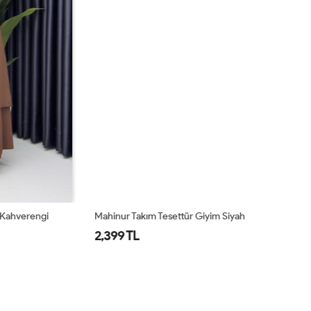
hverengi
Mahinur Takım Tesettür Giyim Siyah
Ma
2,399 TL
2