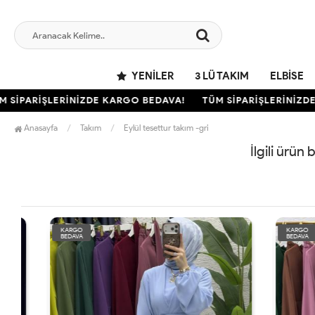
YENILER
3 LÜ TAKIM
ELBISE
SİPARİŞLERİNİZDE KARGO BEDAVA!
TÜM SİPARİŞLERİNİZDE 
Anasayfa
Takım
Eylül tesettur takım -gri
İlgili ürün
KARGO
KARGO
BEDAVA
BEDAVA