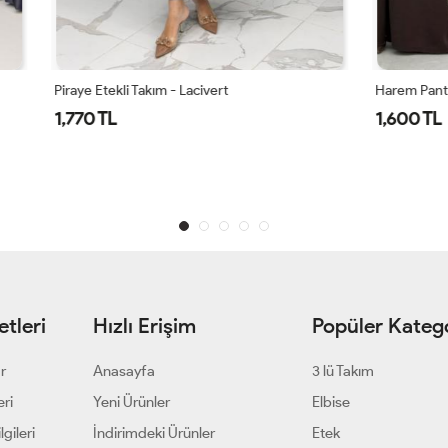
Takım - Lacivert
Harem Pantolonlu Takım
1,600 TL
tleri
Hızlı Erişim
Popüler Katego
ar
Anasayfa
3 lü Takım
eri
Yeni Ürünler
Elbise
gileri
İndirimdeki Ürünler
Etek