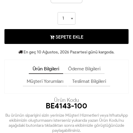
SEPETE EKLE
En geç 10 Ağustos, 2026 Pazartesi günü kargoda.
Ürün Bilgileri
Ödeme Bilgileri
Müşteri Yorumları
Teslimat Bilgileri
Ürün Kodu
BE4143-100
Bu ürünün siparişini sizin yerinize Müşteri Hizmetleri veya WhatsApp
ekibimizin oluşturmasını isterseniz yukarıda yazan Ürün Kodu'nu
aşağıdaki butonlara tıkladıktan sonra ekibimizle görüştüğünüzde
paylaşabilirsiniz.