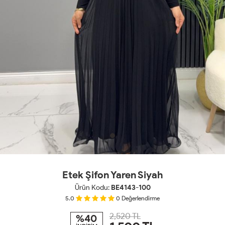
Etek Şifon Yaren Siyah
Ürün Kodu:
BE4143-100
5.0
0
Değerlendirme
2,520 TL
%40