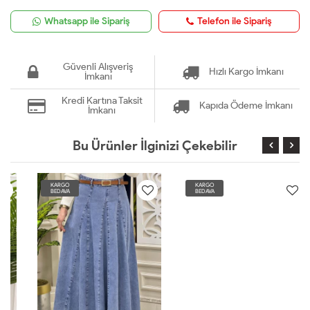
Whatsapp ile Sipariş
Telefon ile Sipariş
Güvenli Alışveriş
Hızlı Kargo İmkanı
İmkanı
Kredi Kartına Taksit
Kapıda Ödeme İmkanı
İmkanı
Bu Ürünler İlginizi Çekebilir
KARGO
KARGO
BEDAVA
BEDAVA