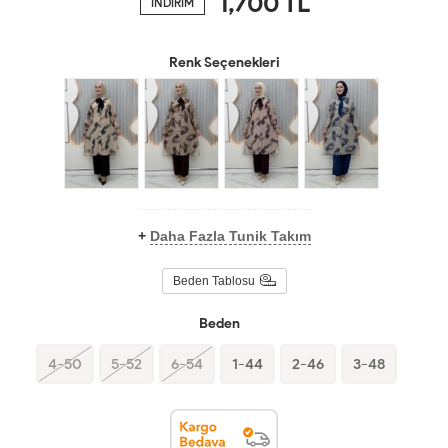
1,700
TL
İNDİRİM
Renk Seçenekleri
+
Daha Fazla Tunik Takım
Beden Tablosu
Beden
4-50
5-52
6-54
1-44
2-46
3-48