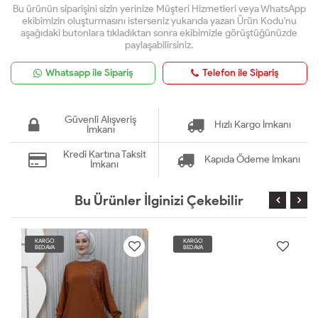
Bu ürünün siparişini sizin yerinize Müşteri Hizmetleri veya WhatsApp
ekibimizin oluşturmasını isterseniz yukarıda yazan Ürün Kodu'nu
aşağıdaki butonlara tıkladıktan sonra ekibimizle görüştüğünüzde
paylaşabilirsiniz.
Whatsapp ile Sipariş
Telefon ile Sipariş
Güvenli Alışveriş
Hızlı Kargo İmkanı
İmkanı
Kredi Kartına Taksit
Kapıda Ödeme İmkanı
İmkanı
Bu Ürünler İlginizi Çekebilir
KARGO
KARGO
BEDAVA
BEDAVA