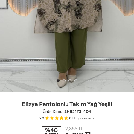
Elizya Pantolonlu Takım Yağ Yeşili
Ürün Kodu:
SHR2173-404
5.0
0
Değerlendirme
2,856 TL
%40