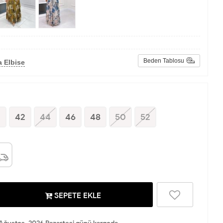
Beden Tablosu
 Elbise
0
42
44
46
48
50
52
SEPETE EKLE