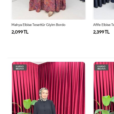
Mahya Elbise Tesettür Giyim Bordo
Afife Elbise 
2,099 TL
2,399 TL
KARGO
KARGO
BEDAVA
BEDAVA