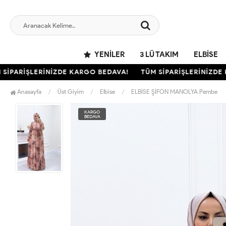
YENILER
3 LÜ TAKIM
ELBISE
PARİŞLERİNİZDE KARGO BEDAVA!
TÜM SİPARİŞLERİNİZDE KA
Anasayfa
Üst Giyim
Elbise
ELBİSE ŞİFON MANOLYA Pembe
KARGO
BEDAVA