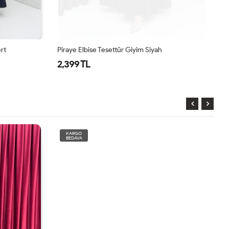
ert
Piraye Elbise Tesettür Giyim Siyah
Pi
2,399 TL
2
KARGO
BEDAVA