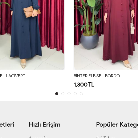
E - LACİVERT
BİHTER ELBİSE - BORDO
1,300 TL
tleri
Hızlı Erişim
Popüler Katego