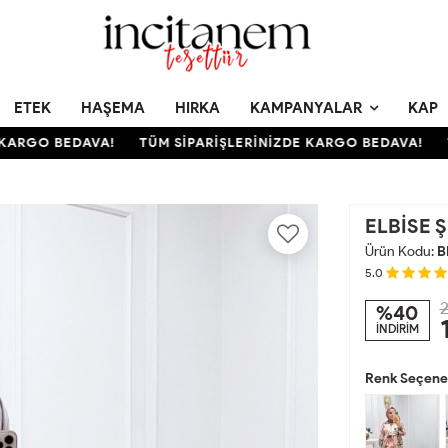
ETEK
HAŞEMA
HIRKA
KAMPANYALAR
KAP
RGO BEDAVA!
TÜM SİPARİŞLERİNİZDE KARGO BEDAVA!
TÜM
ELBİSE 
Ürün Kodu:
B
5.0
2
%40
İNDİRİM
Renk Seçenek