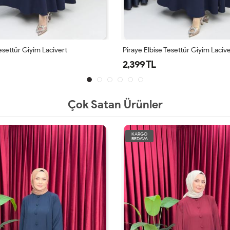
Tesettür Giyim Lacivert
Piraye Elbise Tesettür Giyim Laciv
2,399 TL
Çok Satan Ürünler
KARGO
BEDAVA