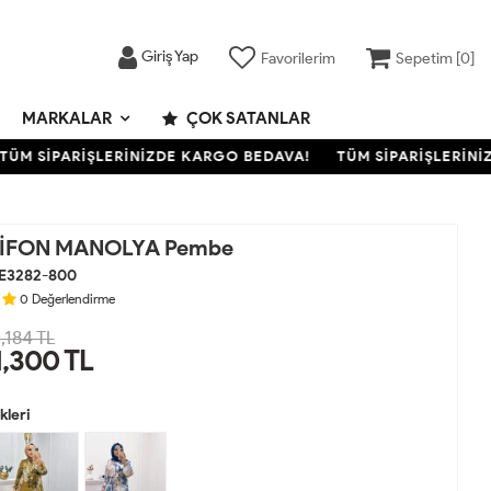
Giriş Yap
Favorilerim
Sepetim [
0
]
MARKALAR
ÇOK SATANLAR
 SİPARİŞLERİNİZDE KARGO BEDAVA!
TÜM SİPARİŞLERİNİZDE
ŞİFON MANOLYA Pembe
E3282-800
0
Değerlendirme
,184 TL
1,300
TL
leri