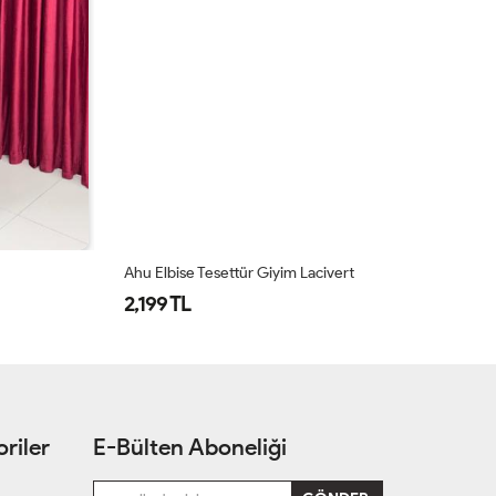
Ahu Elbise Tesettür Giyim Lacivert
La
2,199 TL
2
riler
E-Bülten Aboneliği