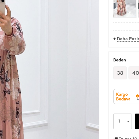
+
Daha Fazla
Beden
38
4