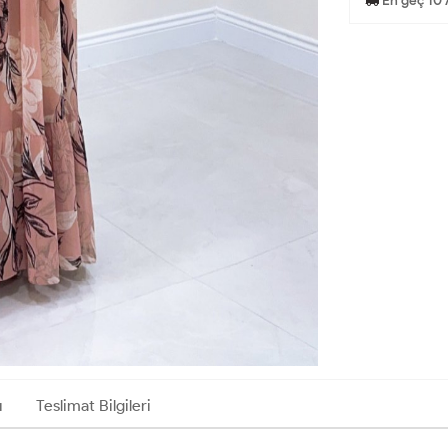
En geç 10 
ı
Teslimat Bilgileri