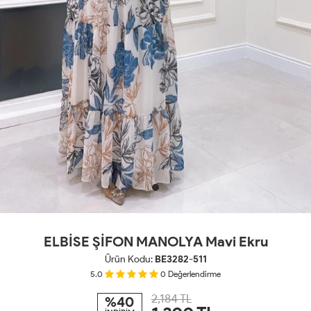
ELBİSE ŞİFON MANOLYA Mavi Ekru
Ürün Kodu:
BE3282-511
5.0
0
Değerlendirme
2,184 TL
%40