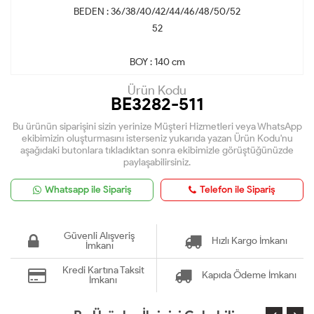
BEDEN : 36/38/40/42/44/46/48/50/52
52
BOY : 140 cm
Ürün Kodu
BE3282-511
Bu ürünün siparişini sizin yerinize Müşteri Hizmetleri veya WhatsApp
ekibimizin oluşturmasını isterseniz yukarıda yazan Ürün Kodu'nu
aşağıdaki butonlara tıkladıktan sonra ekibimizle görüştüğünüzde
paylaşabilirsiniz.
Whatsapp ile Sipariş
Telefon ile Sipariş
Güvenli Alışveriş
Hızlı Kargo İmkanı
İmkanı
Kredi Kartına Taksit
Kapıda Ödeme İmkanı
İmkanı