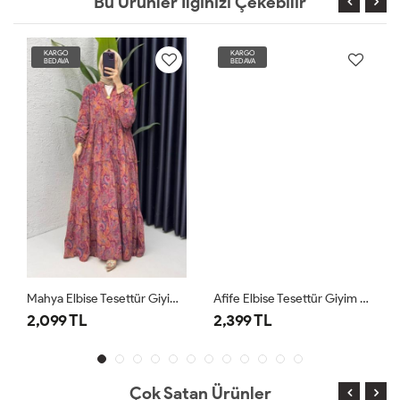
Bu Ürünler İlginizi Çekebilir
KARGO
KARGO
BEDAVA
BEDAVA
Mahya Elbise Tesettür Giyim Bordo
Afife Elbise Tesettür Giyim Lacivert
2,099 TL
2,399 TL
Çok Satan Ürünler