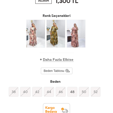
1,300
TL
İNDİRİM
Renk Seçenekleri
+
Daha Fazla Elbise
Beden Tablosu
Beden
38
40
42
44
46
48
50
52