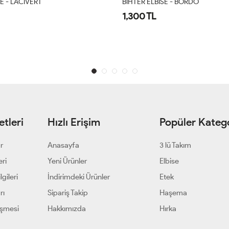
E - LACİVERT
BİHTER ELBİSE - BORDO
1,300 TL
tleri
Hızlı Erişim
Popüler Katego
ar
Anasayfa
3 lü Takım
eri
Yeni Ürünler
Elbise
gileri
İndirimdeki Ürünler
Etek
rı
Sipariş Takip
Haşema
eşmesi
Hakkımızda
Hırka