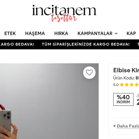
ETEK
HAŞEMA
HIRKA
KAMPANYALAR
KAP
RGO BEDAVA!
TÜM SİPARİŞLERİNİZDE KARGO BEDAVA!
TÜM
Elbise Ki
Ürün Kodu:
B
5.0
3
%40
İNDİRİM
+
Daha Fazla