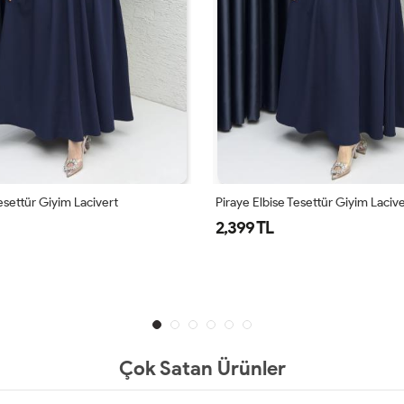
Tesettür Giyim Lacivert
Piraye Elbise Tesettür Giyim Laciv
2,399 TL
Çok Satan Ürünler