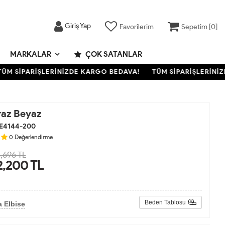
Giriş Yap
Favorilerim
Sepetim [
0
]
MARKALAR
ÇOK SATANLAR
 SİPARİŞLERİNİZDE KARGO BEDAVA!
TÜM SİPARİŞLERİNİZDE
raz Beyaz
E4144-200
0
Değerlendirme
,696 TL
2,200
TL
Beden Tablosu
 Elbise