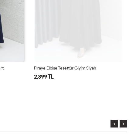
ert
Piraye Elbise Tesettür Giyim Siyah
Pi
2,399 TL
2