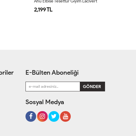
Ahu Elbise Tesettür Giyim Lacivert
La
2,199 TL
2
riler
E-Bülten Aboneliği
Sosyal Medya