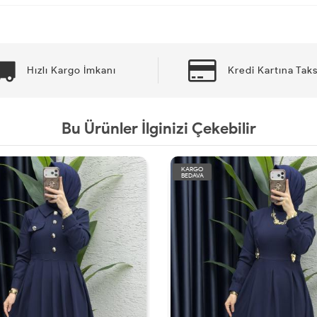
Hızlı Kargo İmkanı
Kredi Kartına Taks
Bu Ürünler İlginizi Çekebilir
KARGO
BEDAVA