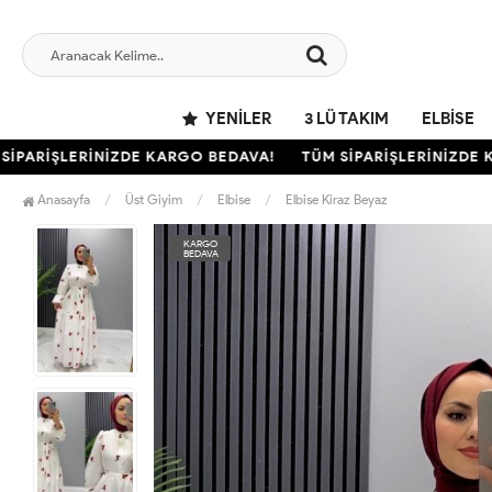
YENILER
3 LÜ TAKIM
ELBISE
ARİŞLERİNİZDE KARGO BEDAVA!
TÜM SİPARİŞLERİNİZDE KA
Anasayfa
Üst Giyim
Elbise
Elbise Kiraz Beyaz
KARGO
BEDAVA