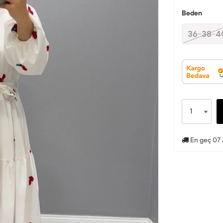
Beden
36-38-4
En geç 07 