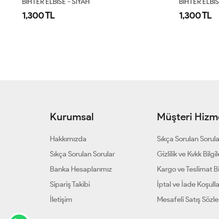
BİHTER ELBİSE - SİYAH
BİHTER ELBİS
1,300 TL
1,300 TL
Kurumsal
Müşteri Hizme
Hakkımızda
Sıkça Sorulan Sorul
Sıkça Sorulan Sorular
Gizlilik ve Kvkk Bilgil
Banka Hesaplarımız
Kargo ve Teslimat Bil
Sipariş Takibi
İptal ve İade Koşulla
İletişim
Mesafeli Satış Sözl