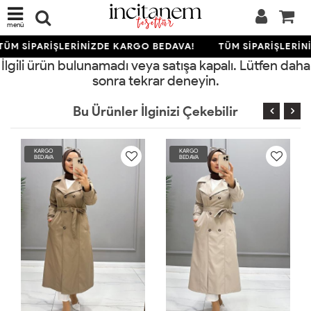
menü
TÜM SİPARİŞLERİNİZDE KARGO BEDAVA!
TÜM SİPARİŞLERİN
İlgili ürün bulunamadı veya satışa kapalı. Lütfen daha
sonra tekrar deneyin.
Bu Ürünler İlginizi Çekebilir
KARGO
KARGO
BEDAVA
BEDAVA