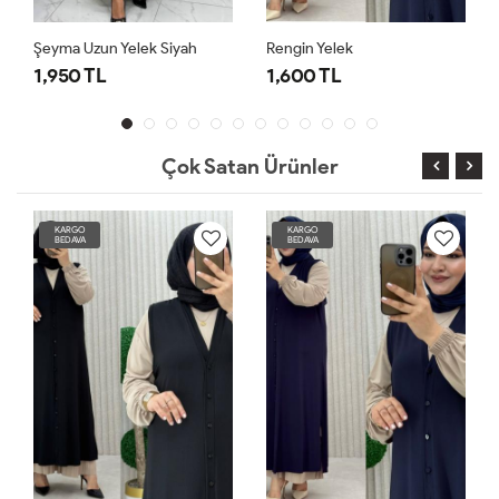
Şeyma Uzun Yelek Siyah
Rengin Yelek
R
1,950 TL
1,600 TL
1
Çok Satan Ürünler
KARGO
KARGO
BEDAVA
BEDAVA