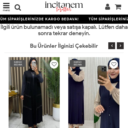
menü
ÜM SİPARİŞLERİNİZDE KARGO BEDAVA!
TÜM SİPARİŞLERİNİ
İlgili ürün bulunamadı veya satışa kapalı. Lütfen daha
sonra tekrar deneyin.
Bu Ürünler İlginizi Çekebilir
KARGO
KARGO
BEDAVA
BEDAVA