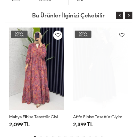
Bu Ürünler İlginizi Çekebilir
KARGO
KARGO
BEDAVA
BEDAVA
Mahya Elbise Tesettür Giyim Bordo
Afife Elbise Tesettür Giyim Lacivert
2,099 TL
2,399 TL