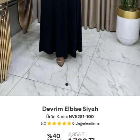
Devrim Elbise Siyah
Ürün Kodu:
NV5281-100
5.0
0
Değerlendirme
2,856 TL
%40