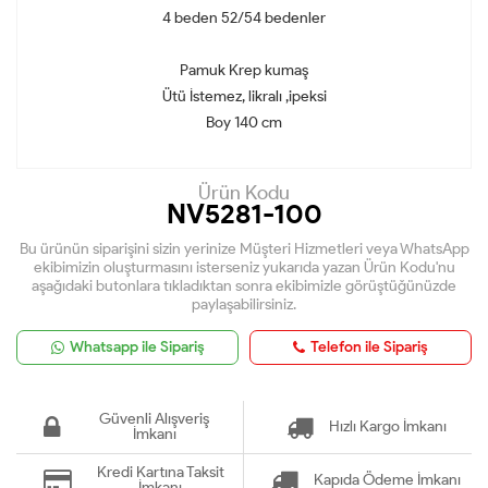
4 beden 52/54 bedenler
Pamuk Krep kumaş
Ütü İstemez, likralı ,ipeksi
Boy 140 cm
Ürün Kodu
NV5281-100
Bu ürünün siparişini sizin yerinize Müşteri Hizmetleri veya WhatsApp
ekibimizin oluşturmasını isterseniz yukarıda yazan Ürün Kodu'nu
aşağıdaki butonlara tıkladıktan sonra ekibimizle görüştüğünüzde
paylaşabilirsiniz.
Whatsapp ile Sipariş
Telefon ile Sipariş
Güvenli Alışveriş
Hızlı Kargo İmkanı
İmkanı
Kredi Kartına Taksit
Kapıda Ödeme İmkanı
İmkanı