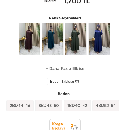
1,700
TL
İNDİRİM
Renk Seçenekleri
+
Daha Fazla Elbise
Beden Tablosu
Beden
2BD44-46
3BD48-50
1BD40-42
4BD52-54