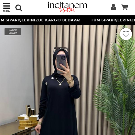
menü
 SİPARİŞLERİNİZDE KARGO BEDAVA!
TÜM SİPARİŞLERİNİZ
KARGO
BEDAVA