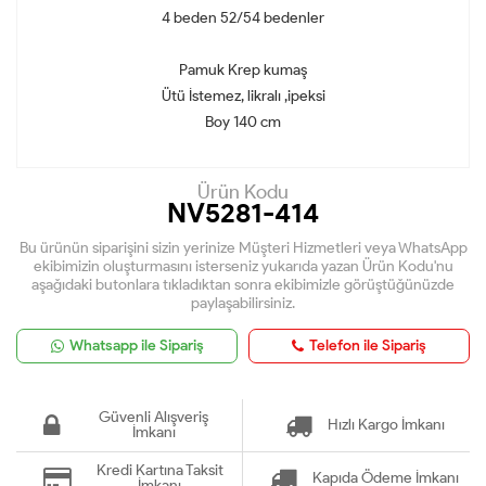
4 beden 52/54 bedenler
Pamuk Krep kumaş
Ütü İstemez, likralı ,ipeksi
Boy 140 cm
Ürün Kodu
NV5281-414
Bu ürünün siparişini sizin yerinize Müşteri Hizmetleri veya WhatsApp
ekibimizin oluşturmasını isterseniz yukarıda yazan Ürün Kodu'nu
aşağıdaki butonlara tıkladıktan sonra ekibimizle görüştüğünüzde
paylaşabilirsiniz.
Whatsapp ile Sipariş
Telefon ile Sipariş
Güvenli Alışveriş
Hızlı Kargo İmkanı
İmkanı
Kredi Kartına Taksit
Kapıda Ödeme İmkanı
İmkanı