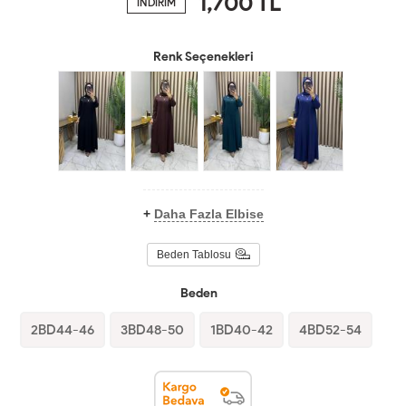
1,700
TL
İNDİRİM
Renk Seçenekleri
+
Daha Fazla Elbise
Beden Tablosu
Beden
2BD44-46
3BD48-50
1BD40-42
4BD52-54