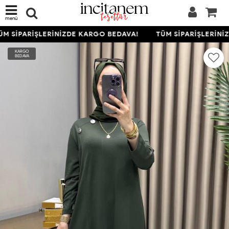
menü
M SİPARİŞLERİNİZDE KARGO BEDAVA!
TÜM SİPARİŞLERİNİ
KARGO
BEDAVA