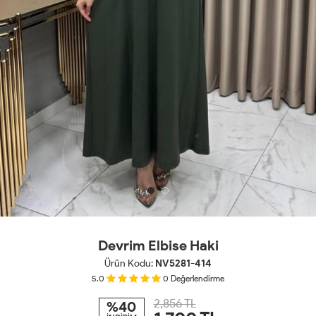
Devrim Elbise Haki
Ürün Kodu:
NV5281-414
5.0
0
Değerlendirme
2,856 TL
%40