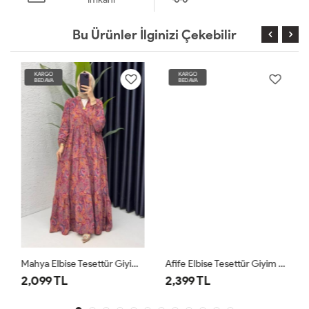
Bu Ürünler İlginizi Çekebilir
KARGO
KARGO
BEDAVA
BEDAVA
Mahya Elbise Tesettür Giyim Bordo
Afife Elbise Tesettür Giyim Lacivert
2,099 TL
2,399 TL