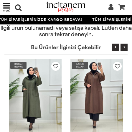
menü
ÜM SİPARİŞLERİNİZDE KARGO BEDAVA!
TÜM SİPARİŞLERİN
İlgili ürün bulunamadı veya satışa kapalı. Lütfen daha
sonra tekrar deneyin.
Bu Ürünler İlginizi Çekebilir
KARGO
KARGO
BEDAVA
BEDAVA