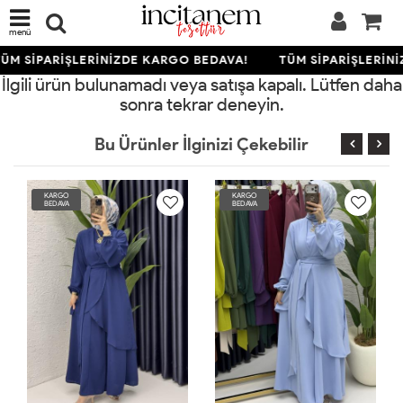
menü
ÜM SİPARİŞLERİNİZDE KARGO BEDAVA!
TÜM SİPARİŞLERİN
İlgili ürün bulunamadı veya satışa kapalı. Lütfen daha
sonra tekrar deneyin.
Bu Ürünler İlginizi Çekebilir
RGO
KARGO
KARGO
DAVA
BEDAVA
BEDAVA