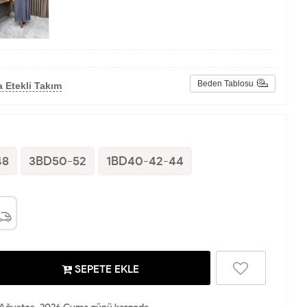
Beden Tablosu
 Etekli Takım
48
3BD50-52
1BD40-42-44
SEPETE EKLE