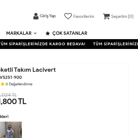
Giriş Yap
Favorilerim
Sepetim [
0
]
MARKALAR
ÇOK SATANLAR
SİPARİŞLERİNİZDE KARGO BEDAVA!
TÜM SİPARİŞLERİNİZDE
ketli Takım Lacivert
V5251-900
0
Değerlendirme
,024 TL
1,800
TL
leri