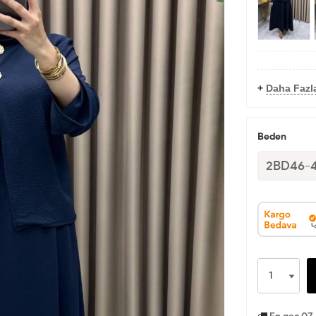
+
Daha Fazla
Beden
2BD46-