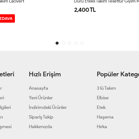
akım Lacivert
Duru Etekli Takım Tesettür Giyim 
2,400 TL
BEDAVA
tleri
Hızlı Erişim
Popüler Katego
ar
Anasayfa
3 lü Takım
eri
Yeni Ürünler
Elbise
gileri
İndirimdeki Ürünler
Etek
rı
Sipariş Takip
Haşema
eşmesi
Hakkımızda
Hırka