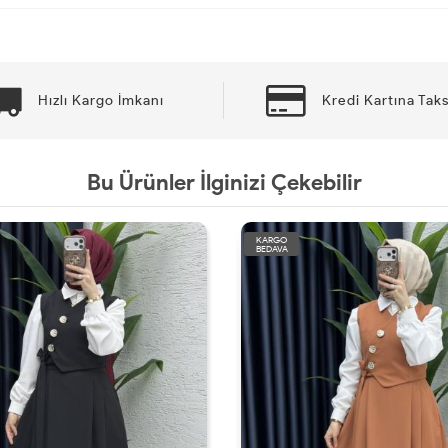
Hızlı Kargo İmkanı
Kredi Kartına Taks
Bu Ürünler İlginizi Çekebilir
KARGO
BEDAVA