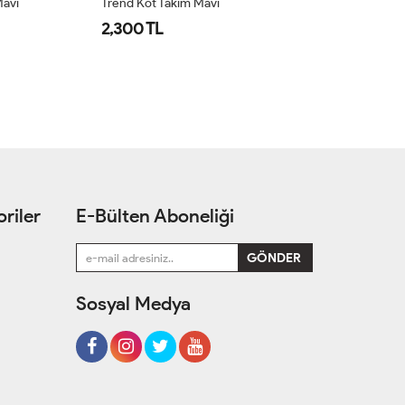
Mavi
Trend Kot Takım Mavi
Zü
2,300 TL
1
riler
E-Bülten Aboneliği
Sosyal Medya