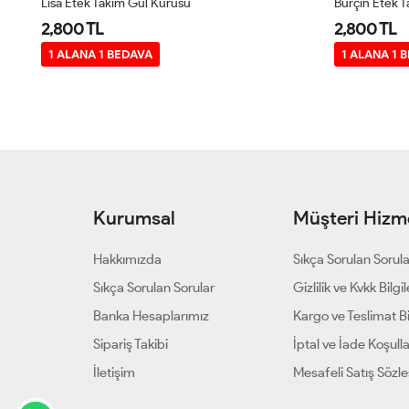
Lisa Etek Takım Gül Kurusu
Burçin Etek T
2,800 TL
2,800 TL
1 ALANA 1 BEDAVA
1 ALANA 1 
Kurumsal
Müşteri Hizme
Hakkımızda
Sıkça Sorulan Sorul
Sıkça Sorulan Sorular
Gizlilik ve Kvkk Bilgil
Banka Hesaplarımız
Kargo ve Teslimat Bil
Sipariş Takibi
İptal ve İade Koşulla
İletişim
Mesafeli Satış Sözl