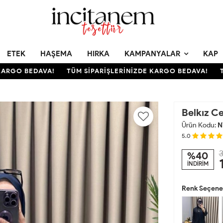
ETEK
HAŞEMA
HIRKA
KAMPANYALAR
KAP
GO BEDAVA!
TÜM SİPARİŞLERİNİZDE KARGO BEDAVA!
TÜM 
Belkız Ce
Ürün Kodu:
N
5.0
3
%40
İNDİRİM
Renk Seçenek