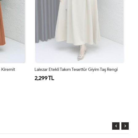
m Kiremit
Lalezar Etekli Takım Tesettür Giyim Taş Rengi
La
2,299 TL
2