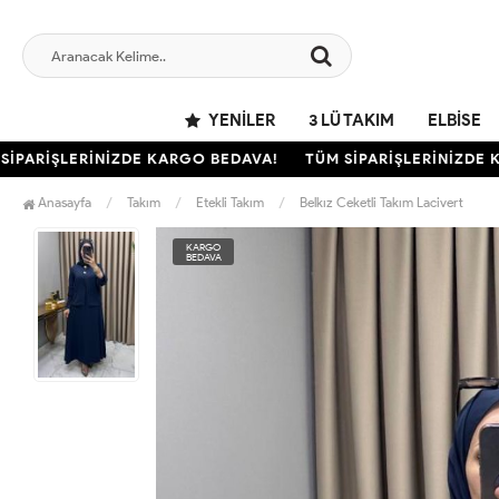
YENILER
3 LÜ TAKIM
ELBISE
ARİŞLERİNİZDE KARGO BEDAVA!
TÜM SİPARİŞLERİNİZDE KAR
Anasayfa
Takım
Etekli Takım
Belkız Ceketli Takım Lacivert
KARGO
BEDAVA