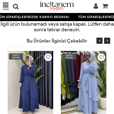
menü
ÜM SİPARİŞLERİNİZDE KARGO BEDAVA!
TÜM SİPARİŞLERİNİ
İlgili ürün bulunamadı veya satışa kapalı. Lütfen daha
sonra tekrar deneyin.
Bu Ürünler İlginizi Çekebilir
RGO
KARGO
KARGO
DAVA
BEDAVA
BEDAVA